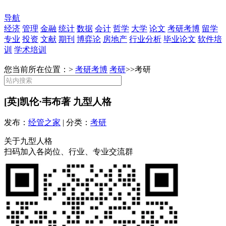
导航
经济
管理
金融
统计
数据
会计
哲学
大学
论文
考研考博
留学
专业
投资
文献
期刊
博弈论
房地产
行业分析
毕业论文
软件培
训
学术培训
您当前所在位置：>
考研考博
考研
>>
考研
[英]凯伦·韦布著 九型人格
发布：
经管之家
| 分类：
考研
关于九型人格
扫码加入各岗位、行业、专业交流群