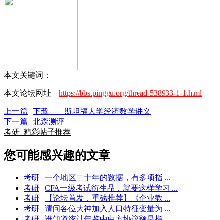
本文关键词：
本文论坛网址：
https://bbs.pinggu.org/thread-538933-1-1.html
上一篇
|
下载——斯坦福大学经济数学讲义
下一篇
|
北森测评
考研
精彩帖子推荐
您可能感兴趣的文章
考研
|
一个地区二十年的数据，有多项指 ...
考研
|
CFA一级考试衍生品，就要这样学习 ...
考研
|
【论坛首发，重磅推荐】《企业教 ...
考研
|
请问各位大神加入人口特征变量为 ...
考研
|
谁知道统计年鉴中中方协议额是指 ...