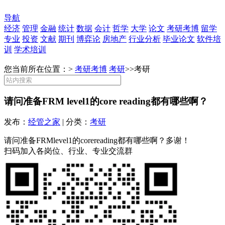
导航
经济
管理
金融
统计
数据
会计
哲学
大学
论文
考研考博
留学
专业
投资
文献
期刊
博弈论
房地产
行业分析
毕业论文
软件培
训
学术培训
您当前所在位置：>
考研考博
考研
>>
考研
请问准备FRM level1的core reading都有哪些啊？
发布：
经管之家
| 分类：
考研
请问准备FRMlevel1的corereading都有哪些啊？多谢！
扫码加入各岗位、行业、专业交流群