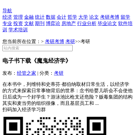
导航
经济
管理
金融
统计
数据
会计
哲学
大学
论文
考研考博
留学
专业
投资
文献
期刊
博弈论
房地产
行业分析
毕业论文
软件培
训
学术培训
您当前所在位置：>
考研考博
考研
>>
考研
电子书下载《魔鬼经济学》
发布：
经管之家
| 分类：
考研
在本书中，列维特和史蒂芬·都伯纳取材日常生活，以经济学
的方式来探索日常事物背后的世界：念书给婴儿听会不会使他
日后成为一个好学生？游泳池比枪支还危险？贩毒集团的结构
其实和麦当劳的组织很像，而且基层员工和 ...
扫码加入经济学习群