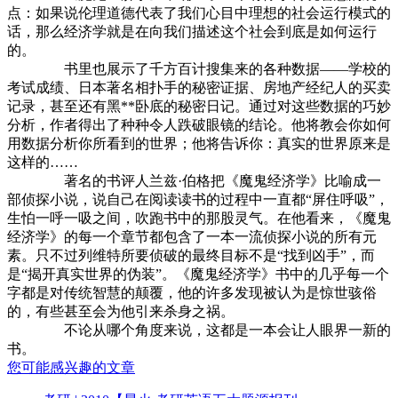
点：如果说伦理道德代表了我们心目中理想的社会运行模式的
话，那么经济学就是在向我们描述这个社会到底是如何运行
的。
书里也展示了千方百计搜集来的各种数据——学校的
考试成绩、日本著名相扑手的秘密证据、房地产经纪人的买卖
记录，甚至还有黑**卧底的秘密日记。通过对这些数据的巧妙
分析，作者得出了种种令人跌破眼镜的结论。他将教会你如何
用数据分析你所看到的世界；他将告诉你：真实的世界原来是
这样的……
著名的书评人兰兹·伯格把《魔鬼经济学》比喻成一
部侦探小说，说自己在阅读读书的过程中一直都“屏住呼吸”，
生怕一呼一吸之间，吹跑书中的那股灵气。在他看来，《魔鬼
经济学》的每一个章节都包含了一本一流侦探小说的所有元
素。只不过列维特所要侦破的最终目标不是“找到凶手”，而
是“揭开真实世界的伪装”。《魔鬼经济学》书中的几乎每一个
字都是对传统智慧的颠覆，他的许多发现被认为是惊世骇俗
的，有些甚至会为他引来杀身之祸。
不论从哪个角度来说，这都是一本会让人眼界一新的
书。
您可能感兴趣的文章