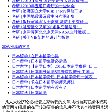
考研
| 2010【星火 考研英语五大题源报刊 ...
考研
| 2010年五道口考研的一些体会
考研
| 澳洲国立大学Risk Theory风险理论 ...
考研
| 中国地震带及震中分布图汇集
考研
| 银行家危害大于贡献 清洁工更有价 ...
考研
| 哑变量交叉项的“虚拟变量陷阱” ...
考研
| 京津冀河北北京天津NASA全球数据 ...
考研
| 关于VIE架构的设计与拆除
本站推荐的文章
日本留学
| 在日本留学心得
日本留学
| 日本留学生活必需品
日本留学
| 【留学日本】2015日本留学费用_日 ...
日本留学
| 日本海外留学8年来首次增长 中国 ...
日本留学
| 日本留学费用_日本留学费用一览表 ...
日本留学
| 求在日本留学的师兄师姐
日本留学
| 日本留学的有没有？
日本留学
| 日本留学
1.凡人大经济论坛-经管之家转载的文章,均出自其它媒体或其
他官网介绍,目的在于传递更多的信息,并不代表本站赞同其观