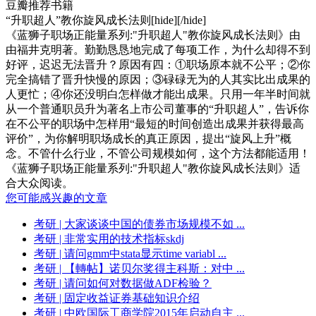
豆瓣推荐书籍
“升职超人”教你旋风成长法则[hide][/hide]
《蓝狮子职场正能量系列:"升职超人"教你旋风成长法则》由
由福井克明著。勤勤恳恳地完成了每项工作，为什么却得不到
好评，迟迟无法晋升？原因有四：①职场原本就不公平；②你
完全搞错了晋升快慢的原因；③碌碌无为的人其实比出成果的
人更忙；④你还没明白怎样做才能出成果。只用一年半时间就
从一个普通职员升为著名上市公司董事的“升职超人”，告诉你
在不公平的职场中怎样用“最短的时间创造出成果并获得最高
评价”，为你解明职场成长的真正原因，提出“旋风上升”概
念。不管什么行业，不管公司规模如何，这个方法都能适用！
《蓝狮子职场正能量系列:"升职超人"教你旋风成长法则》适
合大众阅读。
您可能感兴趣的文章
考研
| 大家谈谈中国的债券市场规模不如 ...
考研
| 非常实用的技术指标skdj
考研
| 请问gmm中stata显示time variabl ...
考研
| 【轉帖】诺贝尔奖得主科斯：对中 ...
考研
| 请问如何对数据做ADF检验？
考研
| 固定收益证券基础知识介绍
考研
| 中欧国际工商学院2015年启动自主 ...