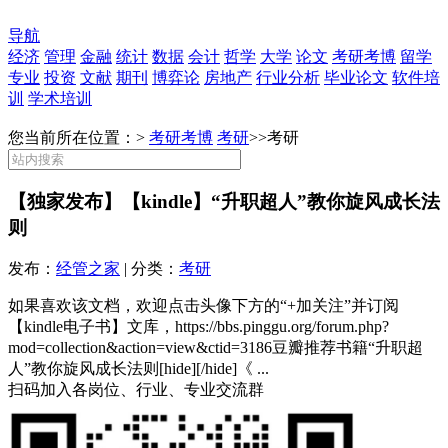
导航
经济
管理
金融
统计
数据
会计
哲学
大学
论文
考研考博
留学
专业
投资
文献
期刊
博弈论
房地产
行业分析
毕业论文
软件培
训
学术培训
您当前所在位置：>
考研考博
考研
>>
考研
【独家发布】【kindle】“升职超人”教你旋风成长法
则
发布：
经管之家
| 分类：
考研
如果喜欢该文档，欢迎点击头像下方的“+加关注”并订阅
【kindle电子书】文库，https://bbs.pinggu.org/forum.php?
mod=collection&action=view&ctid=3186豆瓣推荐书籍“升职超
人”教你旋风成长法则[hide][/hide]《 ...
扫码加入各岗位、行业、专业交流群