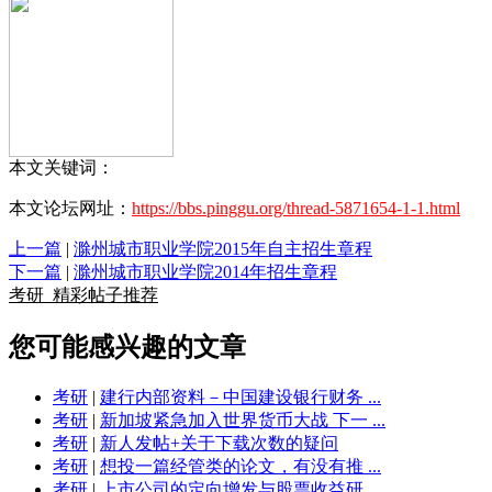
本文关键词：
本文论坛网址：
https://bbs.pinggu.org/thread-5871654-1-1.html
上一篇
|
滁州城市职业学院2015年自主招生章程
下一篇
|
滁州城市职业学院2014年招生章程
考研
精彩帖子推荐
您可能感兴趣的文章
考研
|
建行内部资料－中国建设银行财务 ...
考研
|
新加坡紧急加入世界货币大战 下一 ...
考研
|
新人发帖+关于下载次数的疑问
考研
|
想投一篇经管类的论文，有没有推 ...
考研
|
上市公司的定向增发与股票收益研 ...