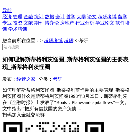
导航
经济
管理
金融
统计
数据
会计
哲学
大学
论文
考研考博
留学
专业
投资
文献
期刊
博弈论
房地产
行业分析
毕业论文
软件培
训
学术培训
您当前所在位置：>
考研考博
考研
>>
考研
如何理解斯蒂格利茨怪圈_斯蒂格利茨怪圈的主要表
现_斯蒂格利茨怪圈
发布：
经管之家
| 分类：
考研
如何理解斯蒂格利茨怪圈_斯蒂格利茨怪圈的主要表现_斯蒂格
利茨怪圈什么是斯蒂格利茨怪圈1998年3月25日，斯蒂格利茨
在《金融时报》上发表了“Boats，Planesandcapitalflows”一文。
文中指出:“把所有借款国的资产负债 ...
扫码加入金融交流群