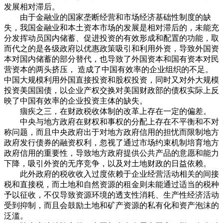
发展相对滞后。
由于金融业的国家垄断经营和市场经济基础性制度的缺
失，我国金融业和本土资本市场的发展是相对滞后的，未能充
分发挥动员国内储蓄、促进投资的有效形成和配置的功能，取
而代之的是各级政府以优惠政策吸引和利用外资，导致外国资
本对国内储蓄的部分替代，也导致了外国资本和国有资本对民
营资本的两头挤压， 造成了中国有效率的企业组织的不足。
中国大规模利用外国直接投资和股权投资，同时又对外大规模
投资美国国债，以企业产权交换对美国财政部的债权实际上反
映了中国有效率的企业投资主体的缺失。
痼疾之三，在财政税收体制的改革上存在一定的偏差。
中央与地方政府在财权和事权的分配上存在不平衡和不对
称问题，而且中央政府出于对地方政府信用的担忧而限制地方
政府发行债券的融资权利，忽视了通过市场约束机制培育地方
政府信用的重要性，导致地方政府提供公共产品的意愿和能力
下降，吸引外资的无序竞争，以及对土地财政的日益依赖。
此外政府的税收收入过度依赖于企业经营活动相关的间接
税和直接税，而土地和自然资源的租金则未能通过适当的税种
予以征收，不仅导致资源环境的透支性消耗、生产性经济活动
受到抑制，而且会鼓励土地和矿产资源的私有化和资产泡沫的
泛滥。