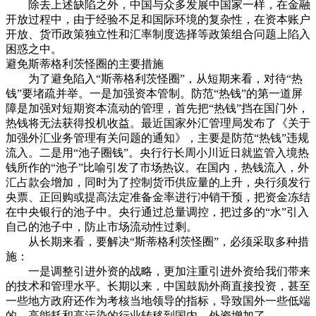
除去上述缺陷之外，中国与众多发展中国家一样，在金融
开放过程中，由于经验不足和国际环境的复杂性，在资本账户
开放、货币政策独立性和汇率制度选择等政策组合问题上陷入
困惑之中。
避免斯蒂格利茨怪圈的主要措施
为了避免陷入“斯蒂格利茨怪圈”，从短期来看，对待“热
钱”要堵疏并举。一是加强资本管制。防范“热钱”的第一道屏
障是加强对短期资本流动的管理，首先把“热钱”挡在国门外，
热钱将无法获得投机收益。最近国家外汇管理局发布了《关于
加强外汇业务管理有关问题的通知》，主要是防范“热钱”违规
流入。二是用“池子圈钱”。央行行长周小川近日就监管入境热
钱所作的“池子”比喻引发了市场热议。在国内，热钱流入，外
汇占款会增加，同时为了控制货币供应量的上升，央行须发行
央票、正回购或提高法定准备金率进行冲销干预，把资金冻结
在中央银行的池子中。央行通过总量调控，把过多的“水”引入
自己的池子中，防止市场流动性过剩。
从长期来看，要解决“斯蒂格利茨怪圈”，必须采取多种措
施：
一是调整引进外资的战略，更加注重引进外资给我们带来
的技术和管理水平。长期以来，中国鼓励外商直接投资，甚至
一些地方政府还作为考核当地领导的指标，导致国外一些低端
的、高能耗和高污染的行业转移到国内，外资增加了，