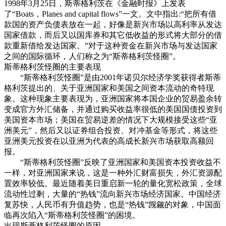
1998年3月25日，斯蒂格利茨在《金融时报》上发表
了“Boats，Planes and capital flows”一文。文中指出:“把所有借
款国的资产负债表放在一起，好像是新兴市场以高利率从发达
国家借款，而后又以国库券和其它低收益的形式将大部分的借
款重新借给发达国家。”对于这种资金在新兴市场与发达国家
之间的国际循环，人们称之为“斯蒂格利茨怪圈”。
斯蒂格利茨怪圈的主要表现
“斯蒂格利茨怪圈”是由2001年诺贝尔经济学奖获得者斯蒂
格利茨提出的、关于亚洲国家和美国之间资本流动的奇特现
象。这种现象主要表现为，亚洲国家将本国企业的贸易盈余转
变成官方外汇储备，并通过购买收益率很低的美国国债投资到
美国资本市场；美国在贸易逆差的情况下大规模接受这些“亚
洲美元”，然后又以证券组合投资、对冲基金等形式，将这些
亚洲美元投资在以亚洲为代表的高成长新兴市场获取高额回
报。
“斯蒂格利茨怪圈”反映了亚洲国家和美国资本投资收益不
一样，对亚洲国家来说，这是一种外汇财富损失，外汇资源配
置效率较低。最近随着美日重启新一轮的量化宽松政策，全球
流动性过剩，大量的“热钱”流向新兴市场经济国家。中国经济
复苏快，人民币有升值趋势，也是“热钱”觊觎的对象，中国面
临再次陷入“斯蒂格利茨怪圈”的困境。
出现斯蒂格利茨怪圈的原因