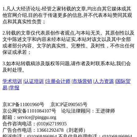
1.凡人大经济论坛-经管之家转载的文章,均出自其它媒体或其
他官网介绍,目的在于传递更多的信息,并不代表本站赞同其观
点和其真实性负责；
2.转载的文章仅代表原创作者观点,与本站无关。其原创性以及
文中陈述文字和内容未经本站证实,本站对该文以及其中全部
或者部分内容、文字的真实性、完整性、及时性，不作出任何
保证或承若；
3.如本站转载稿涉及版权等问题,请作者及时联系本站,我们会
及时处理。
学术培训
|
认证培训
|
注册会计师
|
市场营销
|
人力资源
|
国际贸
易
|
学报
京ICP备11001960号 京ICP证090565号
京公网安备1101084107号 论坛法律顾问：王进律师
邮箱：service@pinggu.org
合作咨询电话：(010)62719935
广告合作电话：13661292478（刘老师）
投诉电话：(010)68466864 不良信息处理电话：(010)68466864