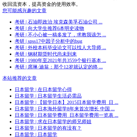
收回流资本，提高资金的使用效率。
您可能感兴趣的文章
考研
| 石油即政治 埃克森美孚石油公司 ...
考研
| 向大学生推荐6本明史读物
考研
| 不小心被一稿多发了，求教我该怎 ...
考研
| spss17中因子分析中的bug
考研
| 外校本科毕业论文可以找人大导师 ...
考研
| 钢材期货时代尚未到来
考研
| 1980年至2021年共3559个银行基本 ...
考研
| 席琳·迪翁：那个12岁就认定的终 ...
本站推荐的文章
日本留学
| 在日本留学心得
日本留学
| 日本留学生活必需品
日本留学
| 【留学日本】2015日本留学费用_日 ...
日本留学
| 日本海外留学8年来首次增长 中国 ...
日本留学
| 日本留学费用_日本留学费用一览表 ...
日本留学
| 求在日本留学的师兄师姐
日本留学
| 日本留学的有没有？
日本留学
| 日本留学