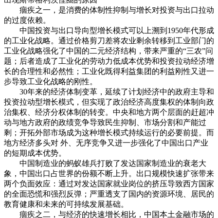
痼疾之一，是消费的体制性抑制与增长对投资与出口拉动
的过度依赖。
中国投资与出口导向型增长模式可以上溯到1950年代形成
的工业化战略。通过价格剪刀差将农业剩余转移到工业部门的
工业化战略强化了中国的二元经济结构，带来严重的“三农”问
题；后者造成了工业化的劳动力低成本优势和投资拉动经济增
长的合理性和必然性；工业化既得利益集团的利益刚性又进一
步导致工业化战略的刚性。
30年来的经济体制变革，延续了计划经济中的政府主导和
投资拉动型增长模式，但实现了政治经济高度集权的体制向政
治集权、经济分权体制的转变。中央和地方两个层面的赶超冲
动与地方政府的政绩竞争导致民生抑制、市场分割和产能过
剩；开拓外部市场成为这种增长模式持续运行的必要前提。而
地方经济多头对 外、无序竞争又进一步强化了中国出口产业
的短期成本优势。
中国制造业的蚂蚁雄兵打败了发达国家制造业的衰老大
象，中国出口占世界的份额不断上升。出口规模快速扩张带来
两个负面效应：通过对发达国家就业岗位的挤压导致西方国家
的全面恐慌和强烈反弹；严重透支了国内的资源环境、居民的
教育健康和未来的可持续发展基础。
痼疾之二，与经济的快速增长相比，中国本土金融市场的