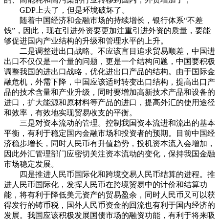
GDP上去了，但是环境破坏了。
随着中国经济和金融市场的持续增长，银行体系“不差
钱”，因此，现在引进外资要更加注重引进外资的质量，要能
够促进国内产业结构的升级和管理水平的上升。
二是调整进出口战略。不应该盲目追求贸易顺差，中国进
出口不仅仅是一个量的问题，更是一个结构问题，中国要积极
调整我国的进出口战略，优化进出口产品的结构。由于国际金
融危机，外需下降，中国应该适时转变出口结构，提高出口产
品的技术含量和产业升级，同时要增加高新技术产品和设备的
进口，扩大能源和原材料等产品的进口，提高外汇的使用途径
和效率，有效地实现贸易收支的平衡。
三是对资本流动的管理。控制我国资本流进和流出的基本
平衡，有利于稳定国内金融市场和投资者的预期。目前中国经
济稳步增长，同时人民币有升值趋势，投机资本流入会增加，
因此外汇管理部门应密切关注资本流动的变化，保持我国金融
市场稳定发展。
四是推进人民币国际化和跨境交易人民币结算的进程。推
进人民币国际化，发挥人民币在跨境贸易中的计价和结算功
能，将有利于降低美元资产的贸易盈余，同时人民币又可以获
得发行的铸币税，国外人民币资金的回流也有利于国内经济的
发展。我国应该积极发展国债市场的融资功能，有利于将来吸