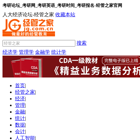
考研论坛_考研网_考研英语_考研时间_考研报名-经管之家官网
人大经济论坛-经管之家
收藏本站
搜索
经济学
管理学
金融学
统计学
首页
|
经管之家
|
经济
|
管理
|
金融
|
统计
|
数据
|
会计
|
人工智能
|