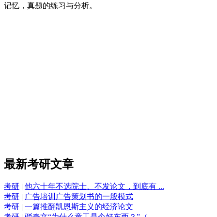
记忆，真题的练习与分析。
最新考研文章
考研
|
他六十年不选院士、不发论文，到底有 ...
考研
|
广告培训广告策划书的一般模式
考研
|
一篇推翻凯恩斯主义的经济论文
考研
|
驳奇文“为什么童工是个好东西？”（ ...