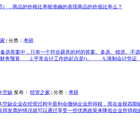
币），商品的价格比率能准确的表现商品的价值比率么？
家
| 分类：
考研
小题备选答案中，只有一个符合题意的对的答案。多选、错选、不
财务预算 2.平常会计工作的起点是()。 A.填制会计凭证 B
本空缺
发布：
经管之家
| 分类：
考研
本空缺企业在经营过程中盈利会缴纳企业所得税，而在金税四期
得发票的情况就可以通过享受一些优惠政策来降低企业所得税的税