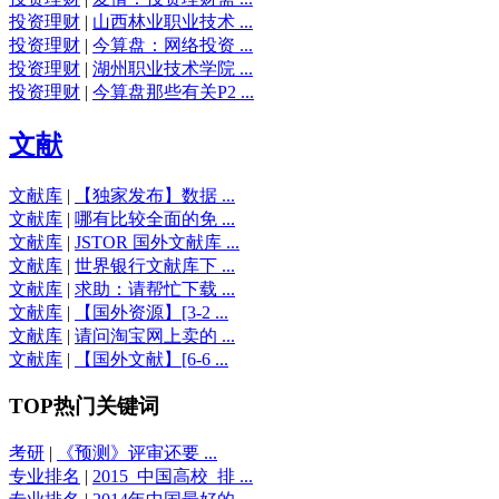
投资理财
|
山西林业职业技术 ...
投资理财
|
今算盘：网络投资 ...
投资理财
|
湖州职业技术学院 ...
投资理财
|
今算盘那些有关P2 ...
文献
文献库
|
【独家发布】数据 ...
文献库
|
哪有比较全面的免 ...
文献库
|
JSTOR 国外文献库 ...
文献库
|
世界银行文献库下 ...
文献库
|
求助：请帮忙下载 ...
文献库
|
【国外资源】[3-2 ...
文献库
|
请问淘宝网上卖的 ...
文献库
|
【国外文献】[6-6 ...
TOP热门关键词
考研
|
《预测》评审还要 ...
专业排名
|
2015_中国高校_排 ...