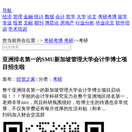
导航
经济
管理
金融
统计
数据
会计
哲学
大学
论文
考研考博
留学
专业
投资
文献
期刊
博弈论
房地产
行业分析
毕业论文
软件培
训
学术培训
您当前所在位置：>
考研考博
考研
>>
考研
亚洲排名第一的SMU新加坡管理大学会计学博士项
目招生啦
发布：
经管之家
| 分类：
考研
整个亚洲排名第一的新加坡管理大学会计学博士项目启动
啦！！！学校的会计学科研究实力在整个亚洲地区排名第一，
老师非常nice，而且科研氛围很好，给博士生的待遇也非常优
厚，不仅免学费还有每月优厚的生活补贴（和本 ...
扫码加入财会交流群