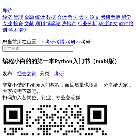
导航
经济
管理
金融
统计
数据
会计
哲学
大学
论文
考研考博
留学
专业
投资
文献
期刊
博弈论
房地产
行业分析
毕业论文
软件培
训
学术培训
您当前所在位置：>
考研考博
考研
>>
考研
编程小白的的第一本Python入门书（mobi版）
发布：
经管之家
| 分类：
考研
非常不错的Python入门教程，而且质量也很高，分享给大家，
大家按需下载吧。
扫码加入各岗位、行业、专业交流群