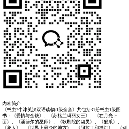
内容简介
《书虫?牛津英汉双语读物:1级全套》共包括31册书虫1级图
书：《爱情与金钱》、《苏格兰玛丽女王》、《在月亮下
面》、《潘德尔的巫师》、《歌剧院的幽灵》、《猴爪》、
《象人》、《世界上最冷的地方》、《阿拉丁和神灯》、《别