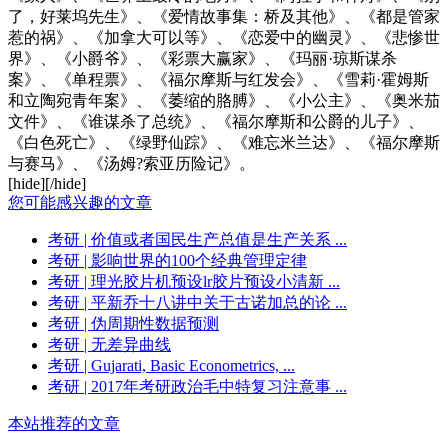
了，好莱坞先生》、《爱情故事集：桥及其他》、《都是管家
惹的祸》、《加拿大可以等》、《恋爱中的幽灵》、《悲惨世
界》、《小爵爷》、《彩票大赢家》、《玛丽·琼斯谋杀
案》、《单程票》、《福尔摩斯与红发会》、《雪莉·霍姆斯
和立陶宛青年案》、《萎缩的胳膊》、《小公主》、《奥米茄
文件》、《谁谋杀了总统》、《福尔摩斯和公爵的儿子》、
《白色死亡》、《绿野仙踪》、《难忘米兰达》、《福尔摩斯
与赛马》、《汤姆?索亚历险记》。
[hide][/hide]
您可能感兴趣的文章
考研
| 价值或者国民生产总值是生产关系 ...
考研
| 影响世界的100个经典管理定律
考研
| 理光胶片机预设lr胶片预设小清新 ...
考研
| 平新乔十八讲中关于古诺加总的论 ...
考研
| 伪周期性数据预测
考研
| 无差异曲线
考研
| Gujarati, Basic Econometrics, ...
考研
| 2017年考研政治毛中特复习注意事 ...
本站推荐的文章