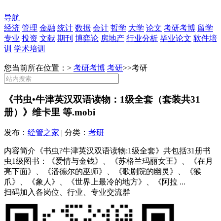
导航
经济
管理
金融
统计
数据
会计
哲学
大学
论文
考研考博
留学
专业
投资
文献
期刊
博弈论
房地产
行业分析
毕业论文
软件培
训
学术培训
您当前所在位置：>
考研考博
考研
>>
考研
《书虫•牛津英汉双语读物：1级全套（套装共31
册）》维卡里 等.mobi
发布：
经管之家
| 分类：
考研
内容简介《书虫?牛津英汉双语读物:1级全套》共包括31册书
虫1级图书：《爱情与金钱》、《苏格兰玛丽女王》、《在月
亮下面》、《潘德尔的巫师》、《歌剧院的幽灵》、《猴
爪》、《象人》、《世界上最冷的地方》、《阿拉 ...
扫码加入各岗位、行业、专业交流群