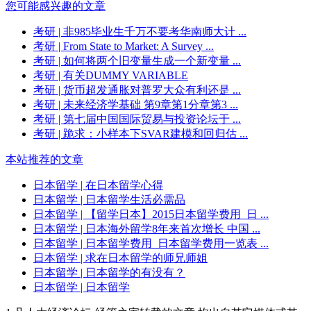
您可能感兴趣的文章
考研
| 非985毕业生千万不要考华南师大计 ...
考研
| From State to Market: A Survey ...
考研
| 如何将两个旧变量生成一个新变量 ...
考研
| 有关DUMMY VARIABLE
考研
| 货币超发通胀对普罗大众有利还是 ...
考研
| 未来经济学基础 第9章第1分章第3 ...
考研
| 第七届中国国际贸易与投资论坛于 ...
考研
| 跪求：小样本下SVAR建模和回归估 ...
本站推荐的文章
日本留学
| 在日本留学心得
日本留学
| 日本留学生活必需品
日本留学
| 【留学日本】2015日本留学费用_日 ...
日本留学
| 日本海外留学8年来首次增长 中国 ...
日本留学
| 日本留学费用_日本留学费用一览表 ...
日本留学
| 求在日本留学的师兄师姐
日本留学
| 日本留学的有没有？
日本留学
| 日本留学