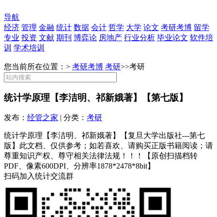
导航
经济
管理
金融
统计
数据
会计
哲学
大学
论文
考研考博
留学
专业
投资
文献
期刊
博弈论
房地产
行业分析
毕业论文
软件培
训
学术培训
您当前所在位置：>
考研考博
考研
>>
考研
统计学原理【李洁明、祁新娥著】【第七版】
发布：
经管之家
| 分类：
考研
统计学原理【李洁明、祁新娥著】【复旦大学出版社---第七
版】此文档、仅供参考；如若喜欢、请购买正版书籍阅读；请
尊重知识产权、尊守相关法律法规！！！【原创扫描档转
PDF、像素600DPI、分辨率1878*2478*8bit】
扫码加入统计交流群