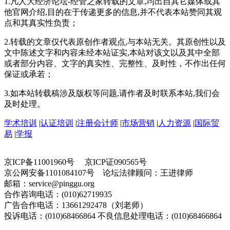
1.凡人大经济论坛-经管之家转载的文章,均出自其它媒体或其
他官网介绍,目的在于传递更多的信息,并不代表本站赞同其观
点和其真实性负责；
2.转载的文章仅代表原创作者观点,与本站无关。其原创性以及
文中陈述文字和内容未经本站证实,本站对该文以及其中全部
或者部分内容、文字的真实性、完整性、及时性，不作出任何
保证或承若；
3.如本站转载稿涉及版权等问题,请作者及时联系本站,我们会
及时处理。
学术培训
|
认证培训
|
注册会计师
|
市场营销
|
人力资源
|
国际贸
易
|
学报
京ICP备11001960号 京ICP证090565号
京公网安备1101084107号 论坛法律顾问：王进律师
邮箱：service@pinggu.org
合作咨询电话：(010)62719935
广告合作电话：13661292478（刘老师）
投诉电话：(010)68466864 不良信息处理电话：(010)68466864