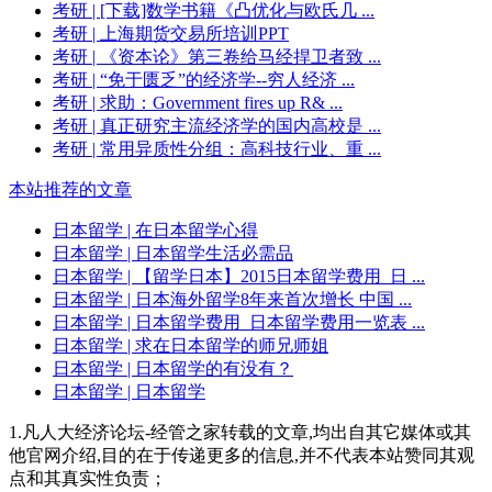
考研
| [下载]数学书籍《凸优化与欧氏几 ...
考研
| 上海期货交易所培训PPT
考研
| 《资本论》第三卷给马经捍卫者致 ...
考研
| “免于匮乏”的经济学--穷人经济 ...
考研
| 求助：Government fires up R& ...
考研
| 真正研究主流经济学的国内高校是 ...
考研
| 常用异质性分组：高科技行业、重 ...
本站推荐的文章
日本留学
| 在日本留学心得
日本留学
| 日本留学生活必需品
日本留学
| 【留学日本】2015日本留学费用_日 ...
日本留学
| 日本海外留学8年来首次增长 中国 ...
日本留学
| 日本留学费用_日本留学费用一览表 ...
日本留学
| 求在日本留学的师兄师姐
日本留学
| 日本留学的有没有？
日本留学
| 日本留学
1.凡人大经济论坛-经管之家转载的文章,均出自其它媒体或其
他官网介绍,目的在于传递更多的信息,并不代表本站赞同其观
点和其真实性负责；