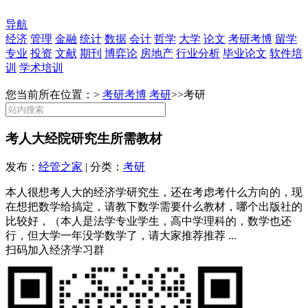
导航
经济
管理
金融
统计
数据
会计
哲学
大学
论文
考研考博
留学
专业
投资
文献
期刊
博弈论
房地产
行业分析
毕业论文
软件培
训
学术培训
您当前所在位置：>
考研考博
考研
>>
考研
考人大经院研究生所需教材
发布：
经管之家
| 分类：
考研
本人很想考人大的经济学研究生，还在考虑考什么方向的，现
在想把数学给搞定，请教下数学需要什么教材，哪个出版社的
比较好，（本人是法学专业学生，高中学理科的，数学也还
行，但大学一年没学数学了，请大家推荐推荐 ...
扫码加入经济学习群