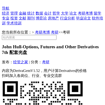
导航
经济
管理
金融
统计
数据
会计
哲学
大学
论文
考研考博
留学
专业
投资
文献
期刊
博弈论
房地产
行业分析
毕业论文
软件培
训
学术培训
您当前所在位置：>
考研考博
考研
>>
考研
John Hull-Options, Futures and Other Derivatives
7th 配套光盘
发布：
经管之家
| 分类：
考研
内容为DerivaGemV1.52，用户计算Derivatives的价格
扫码加入各岗位、行业、专业交流群