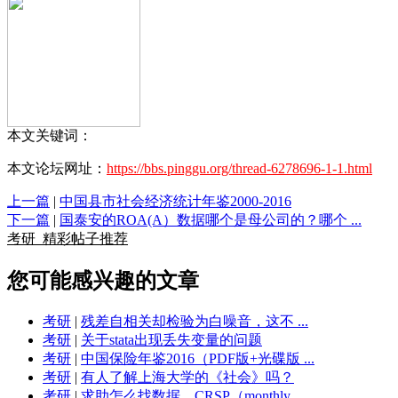
本文关键词：
本文论坛网址：
https://bbs.pinggu.org/thread-6278696-1-1.html
上一篇
|
中国县市社会经济统计年鉴2000-2016
下一篇
|
国泰安的ROA(A）数据哪个是母公司的？哪个 ...
考研
精彩帖子推荐
您可能感兴趣的文章
考研
|
残差自相关却检验为白噪音，这不 ...
考研
|
关于stata出现丢失变量的问题
考研
|
中国保险年鉴2016（PDF版+光碟版 ...
考研
|
有人了解上海大学的《社会》吗？
考研
|
求助怎么找数据，CRSP（monthly ...