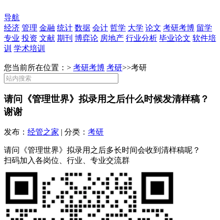
导航
经济
管理
金融
统计
数据
会计
哲学
大学
论文
考研考博
留学
专业
投资
文献
期刊
博弈论
房地产
行业分析
毕业论文
软件培
训
学术培训
您当前所在位置：>
考研考博
考研
>>
考研
请问《管理世界》拟录用之后什么时候发清样稿？
谢谢
发布：
经管之家
| 分类：
考研
请问《管理世界》拟录用之后多长时间会收到清样稿呢？
扫码加入各岗位、行业、专业交流群