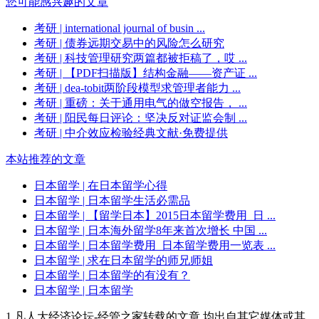
您可能感兴趣的文章
考研
| international journal of busin ...
考研
| 债券远期交易中的风险怎么研究
考研
| 科技管理研究两篇都被拒稿了，哎 ...
考研
| 【PDF扫描版】结构金融——资产证 ...
考研
| dea-tobit两阶段模型求管理者能力 ...
考研
| 重磅：关于通用电气的做空报告， ...
考研
| 阳民每日评论：坚决反对证监会制 ...
考研
| 中介效应检验经典文献·免费提供
本站推荐的文章
日本留学
| 在日本留学心得
日本留学
| 日本留学生活必需品
日本留学
| 【留学日本】2015日本留学费用_日 ...
日本留学
| 日本海外留学8年来首次增长 中国 ...
日本留学
| 日本留学费用_日本留学费用一览表 ...
日本留学
| 求在日本留学的师兄师姐
日本留学
| 日本留学的有没有？
日本留学
| 日本留学
1.凡人大经济论坛-经管之家转载的文章,均出自其它媒体或其