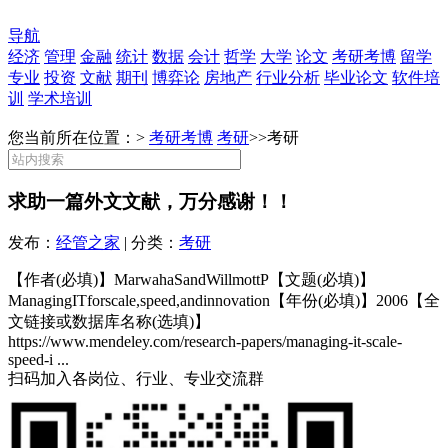
导航
经济
管理
金融
统计
数据
会计
哲学
大学
论文
考研考博
留学
专业
投资
文献
期刊
博弈论
房地产
行业分析
毕业论文
软件培
训
学术培训
您当前所在位置：>
考研考博
考研
>>
考研
求助一篇外文文献，万分感谢！！
发布：
经管之家
| 分类：
考研
【作者(必填)】MarwahaSandWillmottP【文题(必填)】
ManagingITforscale,speed,andinnovation【年份(必填)】2006【全
文链接或数据库名称(选填)】
https://www.mendeley.com/research-papers/managing-it-scale-
speed-i ...
扫码加入各岗位、行业、专业交流群