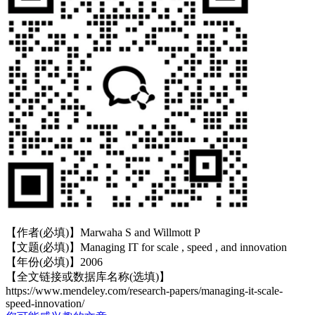
【作者(必填)】Marwaha S and Willmott P
【文题(必填)】Managing IT for scale , speed , and innovation
【年份(必填)】2006
【全文链接或数据库名称(选填)】
https://www.mendeley.com/research-papers/managing-it-scale-
speed-innovation/