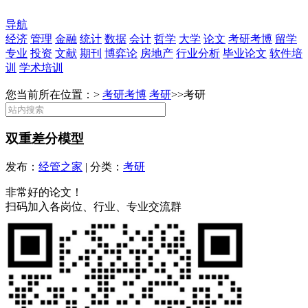
导航
经济
管理
金融
统计
数据
会计
哲学
大学
论文
考研考博
留学
专业
投资
文献
期刊
博弈论
房地产
行业分析
毕业论文
软件培
训
学术培训
您当前所在位置：>
考研考博
考研
>>
考研
双重差分模型
发布：
经管之家
| 分类：
考研
非常好的论文！
扫码加入各岗位、行业、专业交流群