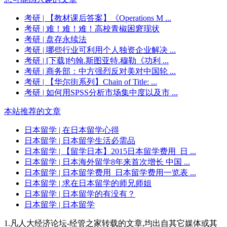
考研
| 【教材课后答案】《Operations M ...
考研
| 难！难！难！高校青椒困窘现状
考研
| 盘存永续法
考研
| 哪些行业可利用个人独资企业解决 ...
考研
| [下载]约翰.斯图亚特.穆勒《功利 ...
考研
| 商务部：中方强烈反对美对中国轮 ...
考研
| 【华尔街系列】Chain of Title: ...
考研
| 如何用SPSS分析市场集中度以及市 ...
本站推荐的文章
日本留学
| 在日本留学心得
日本留学
| 日本留学生活必需品
日本留学
| 【留学日本】2015日本留学费用_日 ...
日本留学
| 日本海外留学8年来首次增长 中国 ...
日本留学
| 日本留学费用_日本留学费用一览表 ...
日本留学
| 求在日本留学的师兄师姐
日本留学
| 日本留学的有没有？
日本留学
| 日本留学
1.凡人大经济论坛-经管之家转载的文章,均出自其它媒体或其