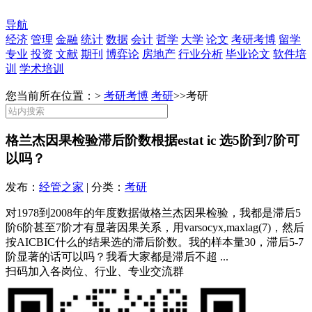
导航
经济
管理
金融
统计
数据
会计
哲学
大学
论文
考研考博
留学
专业
投资
文献
期刊
博弈论
房地产
行业分析
毕业论文
软件培
训
学术培训
您当前所在位置：>
考研考博
考研
>>
考研
格兰杰因果检验滞后阶数根据estat ic 选5阶到7阶可
以吗？
发布：
经管之家
| 分类：
考研
对1978到2008年的年度数据做格兰杰因果检验，我都是滞后5
阶6阶甚至7阶才有显著因果关系，用varsocyx,maxlag(7)，然后
按AICBIC什么的结果选的滞后阶数。我的样本量30，滞后5-7
阶显著的话可以吗？我看大家都是滞后不超 ...
扫码加入各岗位、行业、专业交流群