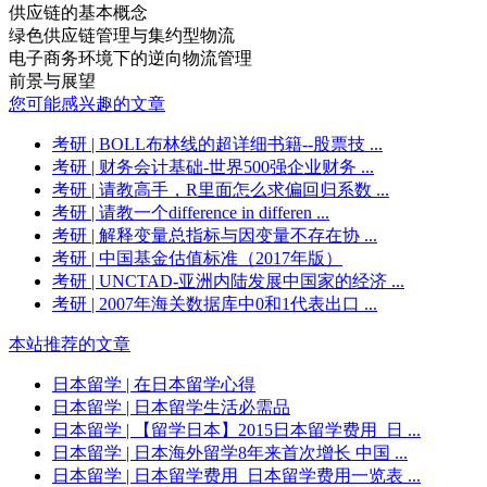
供应链的基本概念
绿色供应链管理与集约型物流
电子商务环境下的逆向物流管理
前景与展望
您可能感兴趣的文章
考研
| BOLL布林线的超详细书籍--股票技 ...
考研
| 财务会计基础-世界500强企业财务 ...
考研
| 请教高手，R里面怎么求偏回归系数 ...
考研
| 请教一个difference in differen ...
考研
| 解释变量总指标与因变量不存在协 ...
考研
| 中国基金估值标准（2017年版）
考研
| UNCTAD-亚洲内陆发展中国家的经济 ...
考研
| 2007年海关数据库中0和1代表出口 ...
本站推荐的文章
日本留学
| 在日本留学心得
日本留学
| 日本留学生活必需品
日本留学
| 【留学日本】2015日本留学费用_日 ...
日本留学
| 日本海外留学8年来首次增长 中国 ...
日本留学
| 日本留学费用_日本留学费用一览表 ...