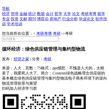
导航
经济
管理
金融
统计
数据
会计
哲学
大学
论文
考研考博
留学
专业
投资
文献
期刊
博弈论
房地产
行业分析
毕业论文
软件培
训
学术培训
您当前所在位置：>
考研考博
考研
>>
考研
循环经济：绿色供应链管理与集约型物流
发布：
经管之家
| 分类：
考研
来源：人大，页数：75格式：ppt感想：不愧是人大的，太精
美了，我爱死人大了。简介：Contents绿色战略理念供应链的
基本概念绿色供应链管理与集约型物流电子商务环境下的逆向
物流管理前景与展望
扫码加入经济学习群