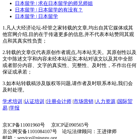
日本留学
| 求在日本留学的师兄师姐
日本留学
| 日本留学的有没有？
日本留学
| 日本留学
1.凡人大经济论坛-经管之家转载的文章,均出自其它媒体或其
他官网介绍,目的在于传递更多的信息,并不代表本站赞同其观
点和其真实性负责；
2.转载的文章仅代表原创作者观点,与本站无关。其原创性以及
文中陈述文字和内容未经本站证实,本站对该文以及其中全部
或者部分内容、文字的真实性、完整性、及时性，不作出任何
保证或承若；
3.如本站转载稿涉及版权等问题,请作者及时联系本站,我们会
及时处理。
学术培训
|
认证培训
|
注册会计师
|
市场营销
|
人力资源
|
国际贸
易
|
学报
京ICP备11001960号 京ICP证090565号
京公网安备1101084107号 论坛法律顾问：王进律师
邮箱：service@pinggu.org