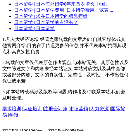
日本留学
| 日本海外留学8年来首次增长 中国 ...
日本留学
| 日本留学费用_日本留学费用一览表 ...
日本留学
| 求在日本留学的师兄师姐
日本留学
| 日本留学的有没有？
日本留学
| 日本留学
1.凡人大经济论坛-经管之家转载的文章,均出自其它媒体或其
他官网介绍,目的在于传递更多的信息,并不代表本站赞同其观
点和其真实性负责；
2.转载的文章仅代表原创作者观点,与本站无关。其原创性以及
文中陈述文字和内容未经本站证实,本站对该文以及其中全部
或者部分内容、文字的真实性、完整性、及时性，不作出任何
保证或承若；
3.如本站转载稿涉及版权等问题,请作者及时联系本站,我们会
及时处理。
学术培训
|
认证培训
|
注册会计师
|
市场营销
|
人力资源
|
国际贸
易
|
学报
京ICP备11001960号 京ICP证090565号