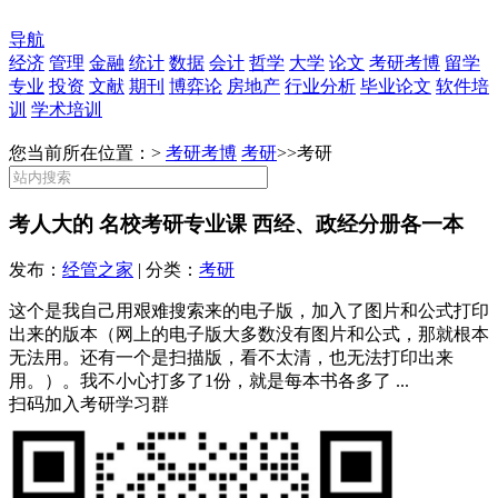
导航
经济
管理
金融
统计
数据
会计
哲学
大学
论文
考研考博
留学
专业
投资
文献
期刊
博弈论
房地产
行业分析
毕业论文
软件培
训
学术培训
您当前所在位置：>
考研考博
考研
>>
考研
考人大的 名校考研专业课 西经、政经分册各一本
发布：
经管之家
| 分类：
考研
这个是我自己用艰难搜索来的电子版，加入了图片和公式打印
出来的版本（网上的电子版大多数没有图片和公式，那就根本
无法用。还有一个是扫描版，看不太清，也无法打印出来
用。）。我不小心打多了1份，就是每本书各多了 ...
扫码加入考研学习群