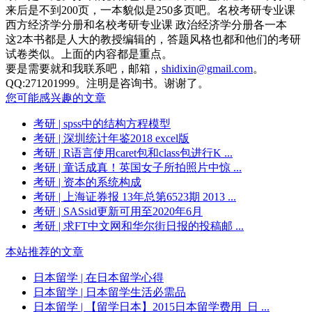
来后是不到200页，一本貌似是250多页吧。名校考研专业课
西方经济学分册和名校考研专业课 政治经济学分册各一本
这2本书都是人大的教授编辑的，答题风格也都和他们的考研
试卷类似。上面的内容都是重点。
要是需要就和我联系吧，邮箱，
shidixin@gmail.com
。
QQ:271201999。注明是咨询书。谢谢了。
您可能感兴趣的文章
考研
| spss中的结构方程模型
考研
| 深圳统计年鉴2018 excel版
考研
| R语言使用caret包和class包进行K ...
考研
| 童话成真！英国女子所拍照片中惊 ...
考研
| 资本的系统构成
考研
| 上海证券报 13年总第6523期 2013 ...
考研
| SASsid更新可用至2020年6月
考研
| 求FT中文网和华尔街日报的投稿邮 ...
本站推荐的文章
日本留学
| 在日本留学心得
日本留学
| 日本留学生活必需品
日本留学
| 【留学日本】2015日本留学费用_日 ...