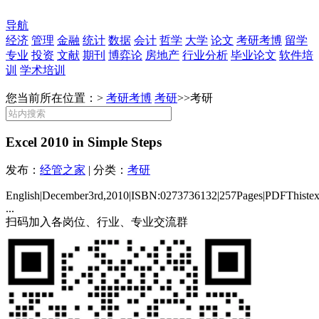
导航
经济
管理
金融
统计
数据
会计
哲学
大学
论文
考研考博
留学
专业
投资
文献
期刊
博弈论
房地产
行业分析
毕业论文
软件培
训
学术培训
您当前所在位置：>
考研考博
考研
>>
考研
Excel 2010 in Simple Steps
发布：
经管之家
| 分类：
考研
English|December3rd,2010|ISBN:0273736132|257Pages|PDFThistextc
...
扫码加入各岗位、行业、专业交流群