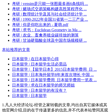
考研
| vensim是只能一张图最多画6条线吗 ...
考研
| 赌场式交易策略构建高胜算程序化 ...
考研
| 数理统计学及其与社会经济统计学 ...
考研
| 1990-2022年全国31省第一二三产业 ...
考研
| 你是你吃出来的 - 夏萌.pdf
考研
| 求书：Euclidean Geometry in Ma ...
考研
| 农业、畜禽养殖业碳排放的测算
考研
| 甘油硬脂酸全球及中国市场规模研 ...
本站推荐的文章
日本留学
| 在日本留学心得
日本留学
| 日本留学生活必需品
日本留学
| 【留学日本】2015日本留学费用_日 ...
日本留学
| 日本海外留学8年来首次增长 中国 ...
日本留学
| 日本留学费用_日本留学费用一览表 ...
日本留学
| 求在日本留学的师兄师姐
日本留学
| 日本留学的有没有？
日本留学
| 日本留学
1.凡人大经济论坛-经管之家转载的文章,均出自其它媒体或其
他官网介绍,目的在于传递更多的信息,并不代表本站赞同其观