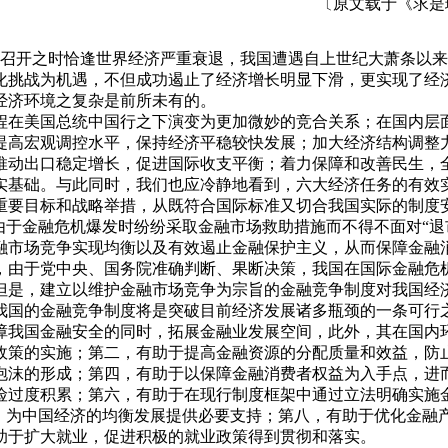
〔原文载于《求是
议召开之时恰逢世界经济严重衰退，我国遭遇自上世纪大萧条以
化挑战为机遇，不但成功遏止了经济增长明显下滑，更实现了经
经济环境之复杂是前所未有的。
美国总统中国行之下演变为更加微妙的竞合关系；在国内层面
，提高宏观调控水平，保持经济平稳较快发展；加大经济结构调整
推动出口稳定增长，促进国际收支平衡；着力保障和改善民生，全
实基础。与此同时，我们也应冷静地看到，六大经济任务的有效
重要目标和战略举措，从既符合国际标准又切合我国实际的制度
于金融危机爆发时纷纷采取金融市场救助措施而不得不面对“退市
融市场竞争实现均衡以及有效遏止金融保护主义，从而保障金融
，由于党中央、国务院准确判断、果断决策，我国在国际金融危
但是，建立以维护金融市场竞争为宗旨的金融竞争制度对我国经
我国的金融竞争制度将是突破目前经济发展诸多瓶颈的一条可行
障我国金融安全的同时，拓展金融业发展空间，此外，其在国内
政策的实施；第二，有助于提高金融资源的分配质量和效益，防
泡沫的形成；第四，有助于以保障金融消费者权益为入手点，进
险过度积累；第六，有助于在现行制度框架中通过立法明确实施
题，为中国经济的均衡发展提供必要支持；第八，有助于优化金融
助于扩大就业，促进积极的就业政策得到贯彻和落实。