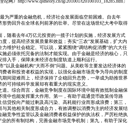
理论网》
http://www.qstheory.cn/lg/201001/t20100103_18285.htm
〕
来最为严重的金融危机，经济社会发展面临空前困难。自去年
济形势回升在全球名列前茅的壮举。尽管在这场世纪大考中取得
，随着去年4万亿元投资的一揽子计划的实施，经济发展方式
力度，提高经济发展质量和效益；夯实“三农”发展基础，扩大内
力维护社会稳定。可以说，紧紧围绕“调结构促消费”的六大任
实施必须依托完备的法制才能实现。由于金融是经济的核心，只
安排入手，保障未来经济在制度轨道上顺利运行。
”以及金融机构“大而不倒”问题。从美欧等主要发达经济体的
消费者和投资者权益的实现，以强化金融市场竞争为导向的制度
机期间迎难而上，经济保持了企稳回升态势，一举成为助推世界
济的可持续科学发展却有着重大的现实意义。
之道。综合而言，金融竞争制度在国际环境中能有效抵制金融保
环境中也能发挥重大作用。第一，有助于疏通货币政策传导路
止信贷投向产能过剩及高污染、高耗能行业而形成浪费；第三，
而与其他相关制度形成合力，有效调整以消费为主的经济发展结
金融竞争性监管以及金融消费者权益保护的执法权，严厉杜绝执
产业的所有制结构，完善金融市场竞争机制；第九，有助于深化