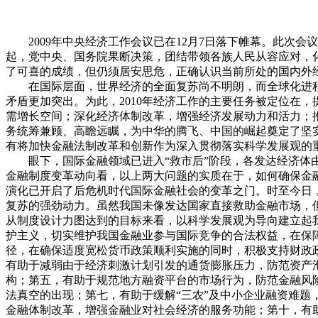
2009年中央经济工作会议已在12月7日落下帷幕。此次会
起，党中央、国务院果断决策，团结带领各族人民从容应对，
了可喜的成绩，但仍须居安思危，正确认识当前所处的国内外
在国际层面，世界经济的全面复苏尚不明朗，而全球化进程在
矛盾更加突出。为此，2010年经济工作的主要任务被定位在
需增长空间；深化经济体制改革，增强经济发展动力和活力；
务统筹兼顾、高瞻远瞩，为中华的腾飞、中国的崛起奠定了坚
有将加快金融法制改革和创新作为深入贯彻落实科学发展观的
眼下，国际金融领域已进入“救市后”阶段，各发达经济体由
金融制度变革动向看，以上两大问题的实质在于，如何确保金
演化已开启了后危机时代国际金融社会的变革之门。时至今日
复苏的强劲动力。虽然我国未像发达国家直接救助金融市场，
从制度设计力图达到的目标来看，以科学发展观为导向建立起
护主义，切实维护我国金融业参与国际竞争的合法权益，在保
径，在确保适度宽松货币政策顺利实施的同时，积极支持财政
有助于减弱由于经济刺激计划引发的通货膨胀压力，防范资产
构；第五，有助于规范地方融资平台的市场行为，防范金融风
法真空的出现；第七，有助于缓解“三农”及中小企业融资难
金融体制改革，增强金融业对社会经济的服务功能；第十，有