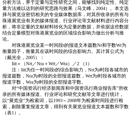
分析方法，界于定量与定性研究之间，能够找到纯定性、纯定
量方法难以达到的研究思路与效果（马文峰，2004）。本文选
择与展览业密切相关的专业媒体数据库，对其所收录的所有与
珠港展览业有关的媒体报道、行业评论等文献材料进行内容分
析，将非定量的文献材料转化为定量的数据，并依据这些数据
结合定量模型对珠港展览业的区域综合影响力做出分析与推
论。
对珠港展览业某一时间段t的报道文本篇数Nr和字数Wr为
衡量因子，衡量其在该时间段的综合影响力。其计算公式为
（戴光全，2005）：
Iii
t＝（Nr
t／Nr
a＋Wr
t／Wr
a）／2 （1）
注：Iii
t为任一时间段t的综合影响力，Nr
t为t时段各城市的
报道篇数，Nr
a为t时段的全部报道篇数，Wr
t为t时段各城市的
报道字数，Wr
a为t时段的全部报道字数。
对“中国资讯行经济新闻库和中国资讯行商业报告库”所收
录的所有媒体报道、行业评论和研究文献等文章进行统计，
以“展览业”为检索词，以1993～2008年为检索时间段进行检
索，剔除重复报道文章，得到有关展览业报道文本篇数和字数
（表1）。