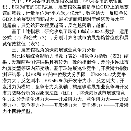
式中，EE为各市的展览馆效益值，ES
i为各市的展馆面
积，EG
i为i市的GDP总额，展览馆效益值是单位GDP上的展览
馆面积数，计量单位为“平方米／亿元”，数字越大，反映单位
GDP上的展览馆面积越大，展览馆面积相对于经济发展水平
越超前，展览馆开发程度越高，反之越落后，越低。
基于上述指标，研究收集了珠港10城市2008年数据，运用
公式（2）和公式（3），分别计算各城市的展览馆首位度和展
览馆效益值（表3）。
三、展览馆视角的珠港展览业竞争力分析
对比区域综合影响力指数（表2）和竞争力指数（表3）结
果，发现两种测评结果具有较为一致的相似性，差异少许城市
均属类型等级内部变动。基于珠港展览业竞争与开发潜力指数
测评结果，以ER和 EE的中位数为分界限，即ER≤3.22为竞争
潜力大，反之则小，EE≥46.86为开发潜力小，反之则大，开
发潜力为横轴，竞争潜力为纵轴，构建珠港展览业竞争与开发
潜力战略分析的四象限法图（图1），将珠港lo城市展览馆竞
争力划分为竞争潜力大——开发潜力大、竞争潜力大——开发
潜力小、竞争潜力小——开发潜力大、竞争潜力小——开发潜
力小四种类型。