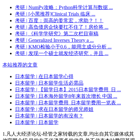
考研
| NumPy攻略：Python科学计算与数据 ...
考研
| [小黑推荐]Clinical Trials 临床 ...
考研
| 百度：崇高的姜常宏，求助？！！
考研
| 高负债房企快要扛不住了！房价将 ...
考研
| 《科学学研究》第二次栏目审稿
考研
| Generalized Inverses Theory a ...
考研
| KMO检验小于0.6，能用主成分分析 ...
考研
| 发现一个硕士就发经济研究，并且 ...
本站推荐的文章
日本留学
| 在日本留学心得
日本留学
| 日本留学生活必需品
日本留学
| 【留学日本】2015日本留学费用_日 ...
日本留学
| 日本海外留学8年来首次增长 中国 ...
日本留学
| 日本留学费用_日本留学费用一览表 ...
日本留学
| 求在日本留学的师兄师姐
日本留学
| 日本留学的有没有？
日本留学
| 日本留学
1.凡人大经济论坛-经管之家转载的文章,均出自其它媒体或其