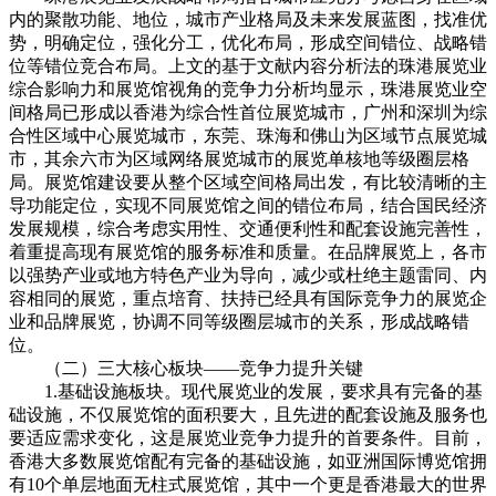
内的聚散功能、地位，城市产业格局及未来发展蓝图，找准优
势，明确定位，强化分工，优化布局，形成空间错位、战略错
位等错位竞合布局。上文的基于文献内容分析法的珠港展览业
综合影响力和展览馆视角的竞争力分析均显示，珠港展览业空
间格局已形成以香港为综合性首位展览城市，广州和深圳为综
合性区域中心展览城市，东莞、珠海和佛山为区域节点展览城
市，其余六市为区域网络展览城市的展览单核地等级圈层格
局。展览馆建设要从整个区域空间格局出发，有比较清晰的主
导功能定位，实现不同展览馆之间的错位布局，结合国民经济
发展规模，综合考虑实用性、交通便利性和配套设施完善性，
着重提高现有展览馆的服务标准和质量。在品牌展览上，各市
以强势产业或地方特色产业为导向，减少或杜绝主题雷同、内
容相同的展览，重点培育、扶持已经具有国际竞争力的展览企
业和品牌展览，协调不同等级圈层城市的关系，形成战略错
位。
（二）三大核心板块——竞争力提升关键
1.基础设施板块。现代展览业的发展，要求具有完备的基
础设施，不仅展览馆的面积要大，且先进的配套设施及服务也
要适应需求变化，这是展览业竞争力提升的首要条件。目前，
香港大多数展览馆配有完备的基础设施，如亚洲国际博览馆拥
有10个单层地面无柱式展览馆，其中一个更是香港最大的世界