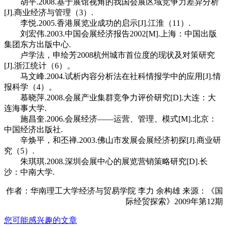
胡平.2008.基于展馆视角的我国会展区域竞争力差异分析
[J].商业经济与管理（3）.
李悦.2005.香港展览业成功的启示[J].江淮（11）.
刘宏伟.2003.中国会展经济报告2002[M].上海：中国出版
集团东方出版中心.
卢学法，申绘芳2008杭州城市首位度的现状及对策研究
[J].浙江统计（6）。
马文峰.2004.试析内容分析法在社科情报学中的应用[J].情
报科学（4）。
慕晓萍.2008.会展产业集群竞争力评价研究[D].大连：大
连海事大学.
施昌奎.2006.会展经济——运营、管理、模式[M].北京：
中国经济出版社.
辛焕平，和丕禅.2003.佛山市发展会展经济初探[J].商业研
究（5）.
朱琪琪.2008.深圳会展中心的展览营销策略研究[D].长
沙：中南大学.
作者：华南理工大学经济与贸易学院 李力 余构雄 来源：《国
际经贸探索》2009年第12期
您可能感兴趣的文章