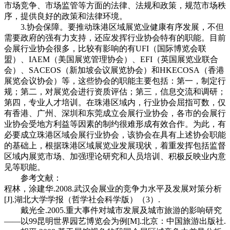
市场竞争、市场监管等方面的法律、法规和政策，规范市场秩
序，提供良好的政策和法律环境。
3.协会保障。要推动珠港区域展览业健康有序发展，不但
需要政府的强有力支持，还应发挥行业协会特有的职能。目前
会展行业协会很多，比较有影响的有UFI（国际博览会联
盟）、IAEM（美国展览管理协会）、EFI（英国展览业联合
会）、SACEOS（新加坡会议展览协会）和HKECOSA（香港
展览会议协会）等，这些协会的职能主要包括：第一，制定行
规；第二，对展览会进行资质评估；第三，信息交流和调研；
第四，专业人才培训。在珠港区域内，行业协会屈指可数，仅
有香港、广州、深圳和东莞成立会展行业协会，各市的会展行
业协会受地方利益等因素的制约很难形成有效合作。为此，有
必要成立珠港区域会展行业协会，该协会在具有上述协会职能
的基础上，根据珠港区域展览业发展现状，着重发挥包括监督
区域内展览市场、加强理论研究和人员培训、积极反映业内意
见等职能。
参考文献：
程林，涂建华.2008.武汉会展业的竞争力水平及发展对策分析
[J].湖北大学学报（哲学社会科学版）（3）.
戴光全.2005.重大事件对城市发展及城市旅游的影响研究
——以99昆明世界园艺博览会为例[M].北京：中国旅游出版社.