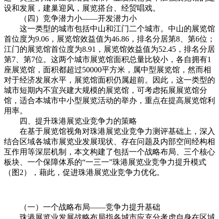
设和发展，建巢迎风，展览搭台、经贸唱戏。
（四）竞争潜力小——开发潜力小
这一类型的城市包括中山和江门二个城市。中山的展览馆
首位度为9.06，展览馆效益值为46.86，排名分居第8、第6位；
江门的展览馆首位度为8.91，展览馆效益值为52.45，排名分居
第7、第7位。这两个城市展览馆面积总量比较小，各自拥有1
座展览馆，面积都超过50000平方米，属中型展览馆，然而相
对于经济发展水平，展览馆面积仍属超前。因此，这一类型的
城市短期内不宜兴建大规模的展览馆，可考虑拓展展览馆分
馆，适合本城市中小型展览活动的举办，重点在提高展览馆利
用率。
四、提升珠港展览业竞争力的策略
在基于展览馆视角对珠港展览业竞争力测评基础上，深入
结合区域各城市展览业发展现状、存在问题及内部空间经构相
互作用等深层机制，本文构建了包括一个战略布局、三个核心
板块、一个保障体系的“一三一”珠港展览业竞争力提升模式
（图2），藉此，促进珠港展览业竞争力优化。
（一）一个战略布局——竞争力提升基础
珠港展览业发展战略布局指各城市应充分考虑自身在区域