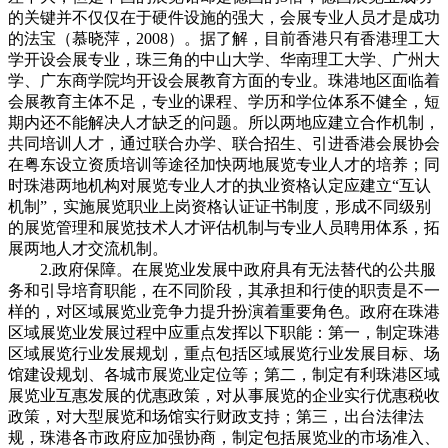
的关键并不仅仅在于硬件设施的强大，会展专业人员才是成功
的法宝（慕晓萍，2008）。据了解，目前香港只有香港理工大
学开设会展专业，珠三角的中山大学、华南理工大学、广州大
学、广东商学院均开设会展教育方面的专业。珠港地区面临着
会展教育主体不足，专业的课程、学历和学位体系不健全，短
期内还不能解决人才缺乏的问题。所以两地应建立合作机制，
共同培训人才，通过联合办学、联合招生、引进香港会展协会
在粤东设立资质培训等途径加快两地展览专业人才的培养；同
时珠港两地机构对展览专业人才的执业资格认定应建立“互认
机制”，实施展览职业上岗资格认证证书制度，形成不同级别
的展览管理和展览技术人才评估机制与专业人员聘用体系，拓
展两地人才交流机制。
2.政府保障。在展览业发展中政府具有无法替代的公共服
务和引导培育职能，在不同阶段，其承担和行使的职责是不一
样的，对区域展览业竞争力提升扮演着重要角色。政府在珠港
区域展览业发展过程中应重点发挥以下职能：第一，制定珠港
区域展览行业发展规划，重点包括区域展览行业发展目标、场
馆建设规划、各城市展览业定位等；第二，制定有利珠港区域
展览业互惠发展的优惠政策，对从事展览的企业实行优惠税收
政策，对大型展览和场馆实行财政支持；第三，出台法律法
规，珠港各市政府应加强协商，制定包括展览业的市场准入、