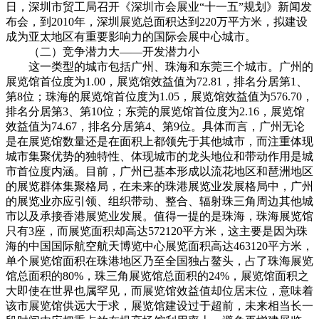
日，深圳市贸工局召开《深圳市会展业“十一五”规划》新闻发
布会，到2010年，深圳展览总面积达到220万平方米，拟建设
成为亚太地区有重要影响力的国际会展中心城市。
（二）竞争潜力大——开发潜力小
这一类型的城市包括广州、珠海和东莞三个城市。广州的
展览馆首位度为1.00，展览馆效益值为72.81，排名分居第1、
第8位；珠海的展览馆首位度为1.05，展览馆效益值为576.70，
排名分居第3、第10位；东莞的展览馆首位度为2.16，展览馆
效益值为74.67，排名分居第4、第9位。具体而言，广州无论
是在展览馆数量还是在面积上都领先于其他城市，而注重体现
城市集聚优势的独特性、体现城市的龙头地位和带动作用是城
市首位度内涵。目前，广州已基本形成以流花地区和琶洲地区
的展览群体集聚格局，在未来的珠港展览业发展格局中，广州
的展览业亦应引领、组织带动、整合、辐射珠三角周边其他城
市以及承接香港展览业发展。值得一提的是珠海，珠海展览馆
只有3座，而展览面积却高达572120平方米，这主要是因为珠
海的中国国际航空航天博览中心展览面积高达463120平方米，
单个展览馆面积在珠港地区乃至全国独占鳌头，占了珠海展览
馆总面积的80%，珠三角展览馆总面积的24%，展览馆面积之
大即使在世界也属罕见，而展览馆效益值却位居末位，意味着
该市展览馆供远大于求，展览馆建设过于超前，未来相当长一