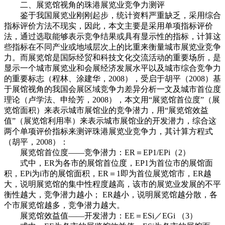
二、展览馆视角的珠港展览业竞争力测评
鉴于我国展览业刚刚起步，统计资料严重缺乏，采用综合
指标评价方法不现实，因此，本文主要是采用单项指标评价
法，通过选取能够表示竞争结果或具有显示性的指标，计算这
些指标在不同产业或地域层次上的比重来衡量城市展览业竞争
力。而展览馆是国际经贸和科技文化交流活动的重要场所，是
显示一个城市展览业和会展经济发展水平以及城市综合竞争力
的重要标志（程林、涂建华，2008），受启于胡平（2008）基
于展馆视角的我国会展区域竞争力差异分析一文及城市首位度
理论（卢学法、申绘芳，2008），本文用“展览馆首位度”（展
览馆面积）来表示城市展馆业的竞争潜力，用“展览馆效益
值”（展览馆利用率）来表示城市展馆业的开发潜力，综合这
两个单项评价指标来测评珠港展览业竞争力，其计算方程式
（胡平，2008）：
展览馆首位度——竞争潜力：ER＝EP
1/EP
i（2）
式中，ER为各市的展馆首位度，EP
1为首位市的展馆面
积，EP
i为i市的展馆面积，ER＝1即为首位展览馆市，ER越
大，说明展览馆的集中性程度越高，该市的展览业发展的不平
衡性越大，竞争潜力越小； ER越小，说明展览馆越分散，各
个市展览馆越多，竞争潜力越大。
展览馆效益值——开发潜力：EE＝ES
i／EG
i （3）