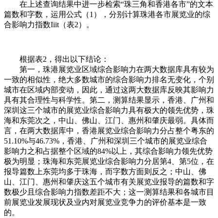
在上述查询结果中进一步检索“珠三角和香港各市”的文本
篇数和字数，运用公式（1），分别计算珠港各市展览业的综
合影响力指数Iii
t（表2）。
根据表2，得出以下结论：
第一，珠港展览业区域综合影响力在两大数据库具有较为
一致的相似性，绝大多数城市的综合影响力排名无变化，个别
城市在区域内部变动，因此，通过这两大数据库反映其影响力
具有其合理性与科学性。第二，测算结果显示，香港、广州和
深圳这三个城市的展览业综合影响力具有极大的领先优势，珠
海和东莞次之，中山、佛山、江门、惠州和肇庆最弱。具体而
言，在两大数据库中，香港展览业综合影响力分占整个粤东的
51.10%与46.73%，香港、广州和深圳三个城市的展览业综合
影响力之和占据整个区域的84%以上，其综合影响力领先优势
极为明显；珠海和东莞展览业综合影响力分居第4、第5位，在
报导篇数上东莞均多于珠海，而字数方面则反之；中山、佛
山、江门、惠州和肇庆这五个城市有关展览业报导的篇数和字
数极少且综合影响力指数差距不大；这一测算结果和各城市目
前展览业发展现状及业内对展览业竞争力的评价基本是一致
的。