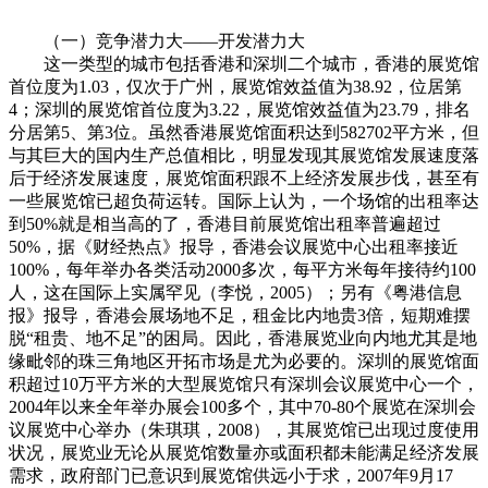
（一）竞争潜力大——开发潜力大
这一类型的城市包括香港和深圳二个城市，香港的展览馆
首位度为1.03，仅次于广州，展览馆效益值为38.92，位居第
4；深圳的展览馆首位度为3.22，展览馆效益值为23.79，排名
分居第5、第3位。虽然香港展览馆面积达到582702平方米，但
与其巨大的国内生产总值相比，明显发现其展览馆发展速度落
后于经济发展速度，展览馆面积跟不上经济发展步伐，甚至有
一些展览馆已超负荷运转。国际上认为，一个场馆的出租率达
到50%就是相当高的了，香港目前展览馆出租率普遍超过
50%，据《财经热点》报导，香港会议展览中心出租率接近
100%，每年举办各类活动2000多次，每平方米每年接待约100
人，这在国际上实属罕见（李悦，2005）；另有《粤港信息
报》报导，香港会展场地不足，租金比内地贵3倍，短期难摆
脱“租贵、地不足”的困局。因此，香港展览业向内地尤其是地
缘毗邻的珠三角地区开拓市场是尤为必要的。深圳的展览馆面
积超过10万平方米的大型展览馆只有深圳会议展览中心一个，
2004年以来全年举办展会100多个，其中70-80个展览在深圳会
议展览中心举办（朱琪琪，2008），其展览馆已出现过度使用
状况，展览业无论从展览馆数量亦或面积都未能满足经济发展
需求，政府部门已意识到展览馆供远小于求，2007年9月17