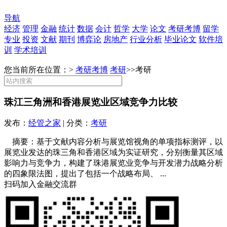
导航
经济
管理
金融
统计
数据
会计
哲学
大学
论文
考研考博
留学
专业
投资
文献
期刊
博弈论
房地产
行业分析
毕业论文
软件培
训
学术培训
您当前所在位置：>
考研考博
考研
>>
考研
珠江三角洲和香港展览业区域竞争力比较
发布：
经管之家
| 分类：
考研
摘要：基于文献内容分析与展览馆视角的单项指标测评，以
展览业发达的珠三角和香港区域为实证研究，分别衡量其区域
影响力与竞争力，构建了珠港展览业竞争与开发潜力战略分析
的四象限法图，提出了包括一个战略布局、 ...
扫码加入金融交流群