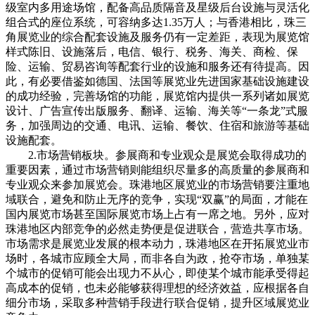
级室内多用途场馆，配备高品质隔音及星级后台设施与灵活化
组合式的座位系统，可容纳多达1.35万人；与香港相比，珠三
角展览业的综合配套设施及服务仍有一定差距，表现为展览馆
样式陈旧、设施落后，电信、银行、税务、海关、商检、保
险、运输、贸易咨询等配套行业的设施和服务还有待提高。因
此，有必要借鉴如德国、法国等展览业先进国家基础设施建设
的成功经验，完善场馆的功能，展览馆内提供一系列诸如展览
设计、广告宣传出版服务、翻译、运输、海关等“一条龙”式服
务，加强周边的交通、电讯、运输、餐饮、住宿和旅游等基础
设施配套。
2.市场营销板块。参展商和专业观众是展览会取得成功的
重要因素，通过市场营销则能组织尽量多的高质量的参展商和
专业观众来参加展览会。珠港地区展览业的市场营销要注重地
域联合，避免和防止无序的竞争，实现“双赢”的局面，才能在
国内展览市场甚至国际展览市场上占有一席之地。另外，应对
珠港地区内部竞争的必然走势便是促进联合，营造共享市场。
市场需求是展览业发展的根本动力，珠港地区在开拓展览业市
场时，各城市应顾全大局，而非各自为政，抢夺市场，单独某
个城市的促销可能会出现力不从心，即使某个城市能承受得起
高成本的促销，也未必能够获得理想的经济效益，应根据各自
细分市场，采取多种营销手段进行联合促销，提升区域展览业