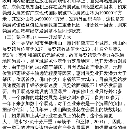
段时间内应把重点放在提高场馆利用率上，避免再增建展览
馆。东莞在展览面积上存在室外展览面积比重过高因素，如东
莞最大展览馆广东现代国际展览中心展览面积为190000平方
米，其室外面积为90000平方米，室内外面积均等，这也是东
莞展览馆效益值位居倒数第二重要原因，排除这一因素，则东
莞展览面积与经济发展基本呈同步状态。
（三）竞争潜力小——开发潜力大
这一类型的城市包括佛山、惠州和肇庆三个城市。佛山的
展览馆首位度为3.27，展览馆效益值为42.23，排名分居第6、
第5位；惠州和肇庆仍无展览馆，故其展览馆竞争潜力在珠港
地区为最小，是区域展览业竞争力落后地区，然开发潜力则最
大，由于惠州的GDP高于肇庆，且考虑城市产业格局、地理
位置距离经济主轴远近程度等因素，惠州展览业开发潜力大于
肇庆，位居首位。佛山作为广东省第三大城市，目前展览馆发
展速度落后于经济发展速度，展览馆面积跟不上经济发展需
要。由于展览馆建设的明显滞后，许多佛山企业只好外出参
展，一个像样的建材类展览花费少则20多万，多则100多万，
一年下来参加数十个展览，对于企业来说是一个沉重的负担，
据保守估计，近几年来，佛山陶瓷业花在会展上的钱数以亿
计，如果再加上其他行业在会展上的花费，这个金额更
大，“肥水”外流十分严重（辛焕平、和丕禅，2003）。因此，
这一类型的城市应该结合城市产业发展需要，加强展览馆的建