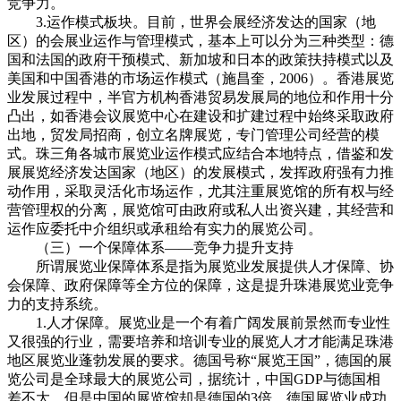
竞争力。
3.运作模式板块。目前，世界会展经济发达的国家（地
区）的会展业运作与管理模式，基本上可以分为三种类型：德
国和法国的政府干预模式、新加坡和日本的政策扶持模式以及
美国和中国香港的市场运作模式（施昌奎，2006）。香港展览
业发展过程中，半官方机构香港贸易发展局的地位和作用十分
凸出，如香港会议展览中心在建设和扩建过程中始终采取政府
出地，贸发局招商，创立名牌展览，专门管理公司经营的模
式。珠三角各城市展览业运作模式应结合本地特点，借鉴和发
展展览经济发达国家（地区）的发展模式，发挥政府强有力推
动作用，采取灵活化市场运作，尤其注重展览馆的所有权与经
营管理权的分离，展览馆可由政府或私人出资兴建，其经营和
运作应委托中介组织或承租给有实力的展览公司。
（三）一个保障体系——竞争力提升支持
所谓展览业保障体系是指为展览业发展提供人才保障、协
会保障、政府保障等全方位的保障，这是提升珠港展览业竞争
力的支持系统。
1.人才保障。展览业是一个有着广阔发展前景然而专业性
又很强的行业，需要培养和培训专业的展览人才才能满足珠港
地区展览业蓬勃发展的要求。德国号称“展览王国”，德国的展
览公司是全球最大的展览公司，据统计，中国GDP与德国相
差不大，但是中国的展览馆却是德国的3倍，德国展览业成功