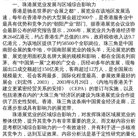
一、珠港展览业发展与区域综合影响力
香港是驰名世界的“会展之都”，展览业在该地区发展迅
速，每年在香港举办的大型展会超过900个，是香港服务业中
最具有优势和竞争力的“朝阳产业”部门。据香港展览会议业协
会最新公布的研究报告显示，2006年，展览业共为香港经济带
来264亿港元，约占香港生产总值的1.8%，政府税收收入达9.7
亿港元，为该地区提供了约58500个全职岗位。珠三角是中国
南部会展的集中地，中国南部展览业的领头羊，无论展览的数
量、展览使用面积及名牌大展的规模和影响，都在全国名列前
茅。有“中国第一展”之称的广交会，历经40多年的发展，现每
届出口成交额超过150亿美元，客商超过12万人，是全国展出
规模最大、莅会客商最多、国际化程度最高、参展效果最好的
展会（刘宏伟，2003）。2003年6月29日，《内地与香港关于
建立更紧密经贸关系的安排》（CEPA）的签订与实施，以及
包括港澳在内的“大珠三角”经济区的建设为珠港展览业合作提
供了历史性契机。香港、珠三角这条南中国黄金经济走廊，正
在逐步形成具有影响力的展览带。
珠港展览业的区域综合影响力，对发挥珠港区域展览业的
整体优势，提升其竞争力有非常重要的意义。而文献内容分析
是考察区域综合影响力的一个有效途径，并有利于进一步核准
其竞争力，达到互证效果。内容分析法是基于定性研究的量化