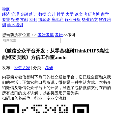
导航
经济
管理
金融
统计
数据
会计
哲学
大学
论文
考研考博
留学
专业
投资
文献
期刊
博弈论
房地产
行业分析
毕业论文
软件培
训
学术培训
您当前所在位置：>
考研考博
考研
>>
考研
《微信公众平台开发：从零基础到ThinkPHP5高性
能框架实践》方倍工作室.mobi
发布：
经管之家
| 分类：
考研
内容简介微信是时下热门的社交通信平台，它已经全面融入我
们的生活，正如它的口号所说，微信是一种生活方式。本书介
绍微信及微信公众平台上的开发，涵盖了包括微信支付在内的
所有接口的技术讲解，以各类应用开发为实 ...
扫码加入各岗位、行业、专业交流群