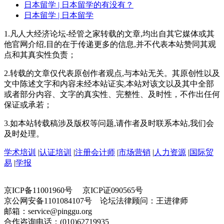
日本留学
| 日本留学的有没有？
日本留学
| 日本留学
1.凡人大经济论坛-经管之家转载的文章,均出自其它媒体或其
他官网介绍,目的在于传递更多的信息,并不代表本站赞同其观
点和其真实性负责；
2.转载的文章仅代表原创作者观点,与本站无关。其原创性以及
文中陈述文字和内容未经本站证实,本站对该文以及其中全部
或者部分内容、文字的真实性、完整性、及时性，不作出任何
保证或承若；
3.如本站转载稿涉及版权等问题,请作者及时联系本站,我们会
及时处理。
学术培训
|
认证培训
|
注册会计师
|
市场营销
|
人力资源
|
国际贸
易
|
学报
京ICP备11001960号 京ICP证090565号
京公网安备1101084107号 论坛法律顾问：王进律师
邮箱：service@pinggu.org
合作咨询电话：(010)62719935