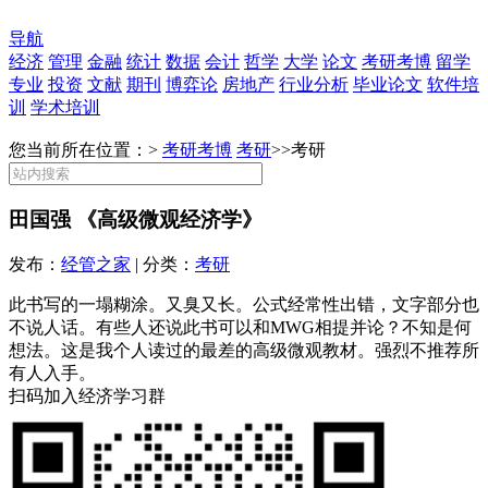
导航
经济
管理
金融
统计
数据
会计
哲学
大学
论文
考研考博
留学
专业
投资
文献
期刊
博弈论
房地产
行业分析
毕业论文
软件培
训
学术培训
您当前所在位置：>
考研考博
考研
>>
考研
田国强 《高级微观经济学》
发布：
经管之家
| 分类：
考研
此书写的一塌糊涂。又臭又长。公式经常性出错，文字部分也
不说人话。有些人还说此书可以和MWG相提并论？不知是何
想法。这是我个人读过的最差的高级微观教材。强烈不推荐所
有人入手。
扫码加入经济学习群