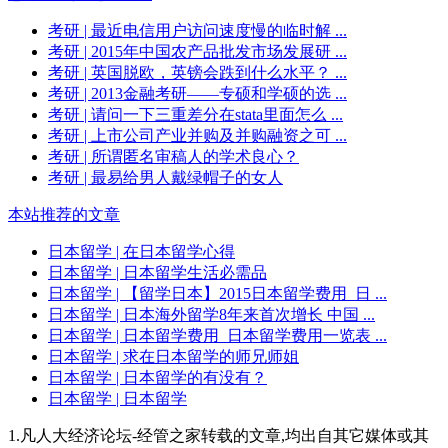
考研
| 最近电信用户访问速度慢的临时解 ...
考研
| 2015年中国农产品批发市场发展研 ...
考研
| 英国脱欧，英镑会跌到什么水平？ ...
考研
| 2013金融考研——专硕和学硕的选 ...
考研
| 请问一下三重差分在stata里面怎么 ...
考研
| 上市公司产业并购及并购融资之可 ...
考研
| 所谓匿名审稿人的学术良心？
考研
| 最易给男人戴绿帽子的女人
本站推荐的文章
日本留学
| 在日本留学心得
日本留学
| 日本留学生活必需品
日本留学
| 【留学日本】2015日本留学费用_日 ...
日本留学
| 日本海外留学8年来首次增长 中国 ...
日本留学
| 日本留学费用_日本留学费用一览表 ...
日本留学
| 求在日本留学的师兄师姐
日本留学
| 日本留学的有没有？
日本留学
| 日本留学
1.凡人大经济论坛-经管之家转载的文章,均出自其它媒体或其