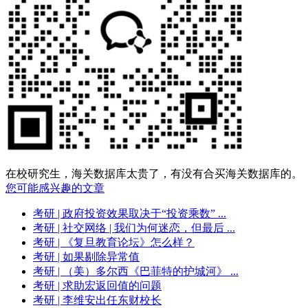
在校研究生，海关数据库太贵了，有没有合买海关数据库的。
您可能感兴趣的文章
考研
| 政府投资效果取决于“投资乘数” ...
考研
| 社交网络 | 我们为何迷恋，但最后 ...
考研
| 《复旦教育论坛》怎么样？
考研
| 如果剔除异常值
考研
| （美）多尔西《巴菲特的护城河》 ...
考研
| 求助宏返回值的问题
考研
| 李维安出任东财校长