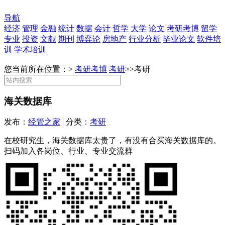
导航
经济
管理
金融
统计
数据
会计
哲学
大学
论文
考研考博
留学
专业
投资
文献
期刊
博弈论
房地产
行业分析
毕业论文
软件培
训
学术培训
您当前所在位置：>
考研考博
考研
>>
考研
海关数据库
发布：
经管之家
| 分类：
考研
在校研究生，海关数据库太贵了，有没有合买海关数据库的。
扫码加入各岗位、行业、专业交流群