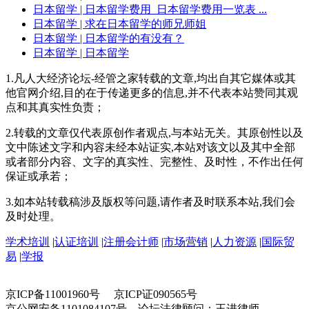
日本留学
| 日本留学费用_日本留学费用一览表 ...
日本留学
| 求在日本留学的师兄师姐
日本留学
| 日本留学的有没有？
日本留学
| 日本留学
1.凡人大经济论坛-经管之家转载的文章,均出自其它媒体或其
他官网介绍,目的在于传递更多的信息,并不代表本站赞同其观
点和其真实性负责；
2.转载的文章仅代表原创作者观点,与本站无关。其原创性以及
文中陈述文字和内容未经本站证实,本站对该文以及其中全部
或者部分内容、文字的真实性、完整性、及时性，不作出任何
保证或承若；
3.如本站转载稿涉及版权等问题,请作者及时联系本站,我们会
及时处理。
学术培训
|
认证培训
|
注册会计师
|
市场营销
|
人力资源
|
国际贸
易
|
学报
京ICP备11001960号 京ICP证090565号
京公网安备1101084107号 论坛法律顾问：王进律师