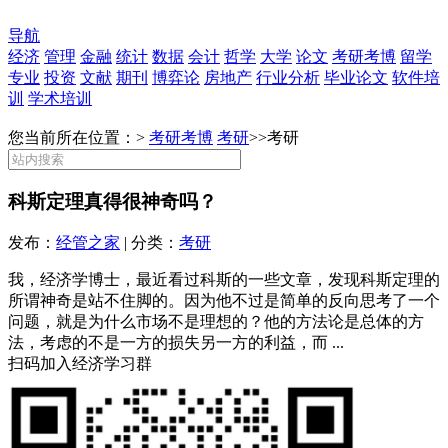
导航
经济
管理
金融
统计
数据
会计
哲学
大学
论文
考研考博
留学
专业
投资
文献
期刊
博弈论
房地产
行业分析
毕业论文
软件培
训
学术培训
您当前所在位置：>
考研考博
考研
>>
考研
科斯定理真得很神奇吗？
发布：
经管之家
| 分类：
考研
我，经济学博士，最近看过科斯的一些文章，发现科斯定理的
所谓神奇是站不住脚的。因为他不过是简单的反向思考了一个
问题，就是为什么市场不是理想的？他的方法论是总体的方
法，考虑的不是一方的损失另一方的利益，而 ...
扫码加入经济学习群