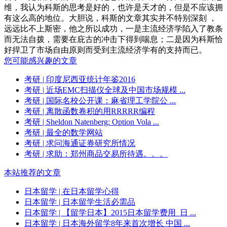
维，我认为科斯的思考是好的，也许是天才的，但是不应该拥
有这么高的地位。大胆说，科斯的文章其实并不特别深刻 ，
远远比不上斯密，他之所以成功，一是主流经济学陷入了教条
而无法自拨，需要在庇古的冲击下得到喘息；二是因为科斯恰
好捍卫了市场自由原则而受到主流经济学有的支持而已。
您可能感兴趣的文章
考研
| 印度尼西亚统计年鉴2016
考研
| 近场EMC扫描仪全球及中国市场规模 ...
考研
| 国际名校公开课：麻省理工学院公 ...
考研
| 离散函数卷积的用RRRRR编程
考研
| Sheldon Natenberg: Option Vola ...
考研
| 最全的数学网站
考研
| 求问海通证券研究所情况
考研
| 求助：郑州商品交易所待遇。。。
本站推荐的文章
日本留学
| 在日本留学心得
日本留学
| 日本留学生活必需品
日本留学
| 【留学日本】2015日本留学费用_日 ...
日本留学
| 日本海外留学8年来首次增长 中国 ...