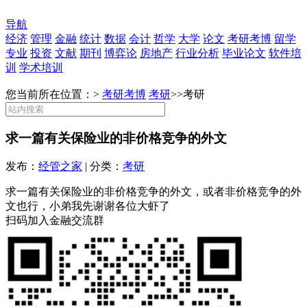
导航
经济
管理
金融
统计
数据
会计
哲学
大学
论文
考研考博
留学
专业
投资
文献
期刊
博弈论
房地产
行业分析
毕业论文
软件培
训
学术培训
您当前所在位置：>
考研考博
考研
>>
考研
求一篇有关保险业的非价格竞争的外文
发布：
经管之家
| 分类：
考研
求一篇有关保险业的非价格竞争的外文，或者非价格竞争的外
文也行，小弟我先谢谢各位大虾了
扫码加入金融交流群