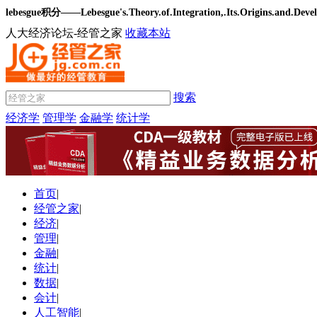
lebesgue积分——Lebesgue's.Theory.of.Integration,.Its.Origins.an
人大经济论坛-经管之家
收藏本站
搜索
经济学
管理学
金融学
统计学
首页
|
经管之家
|
经济
|
管理
|
金融
|
统计
|
数据
|
会计
|
人工智能
|