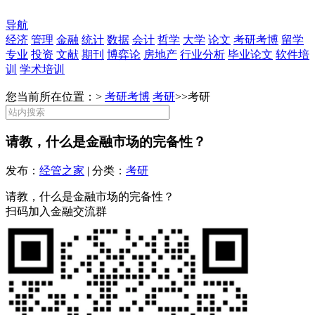
导航
经济
管理
金融
统计
数据
会计
哲学
大学
论文
考研考博
留学
专业
投资
文献
期刊
博弈论
房地产
行业分析
毕业论文
软件培
训
学术培训
您当前所在位置：>
考研考博
考研
>>
考研
请教，什么是金融市场的完备性？
发布：
经管之家
| 分类：
考研
请教，什么是金融市场的完备性？
扫码加入金融交流群