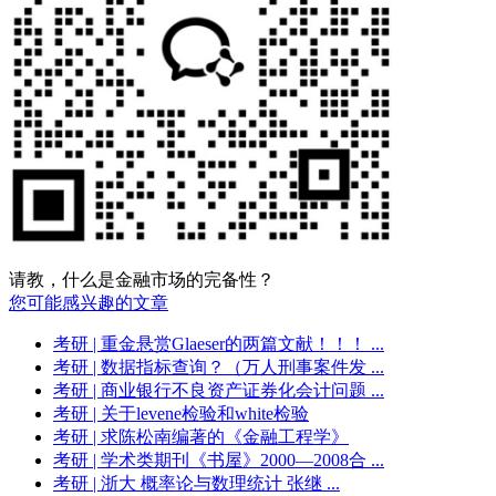
请教，什么是金融市场的完备性？
您可能感兴趣的文章
考研
| 重金悬赏Glaeser的两篇文献！！！ ...
考研
| 数据指标查询？（万人刑事案件发 ...
考研
| 商业银行不良资产证券化会计问题 ...
考研
| 关于levene检验和white检验
考研
| 求陈松南编著的《金融工程学》
考研
| 学术类期刊《书屋》2000—2008合 ...
考研
| 浙大 概率论与数理统计 张继 ...