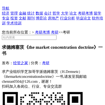
导航
经济
管理
金融
统计
数据
会计
哲学
大学
论文
考研考博
留学
专业
投资
文献
期刊
博弈论
房地产
行业分析
毕业论文
软件培
训
学术培训
您当前所在位置：>
考研考博
考研
>>
考研
求德姆塞茨《the market concentration doctrine》一
书
发布：
经管之家
| 分类：
考研
求产业组织学芝加哥学派德姆塞茨（H.Demsetz）
《themarketconcentrationdoctrine》一书,请发至我邮箱
chenran0504@126.com，谢谢！
扫码加入各岗位、行业、专业交流群