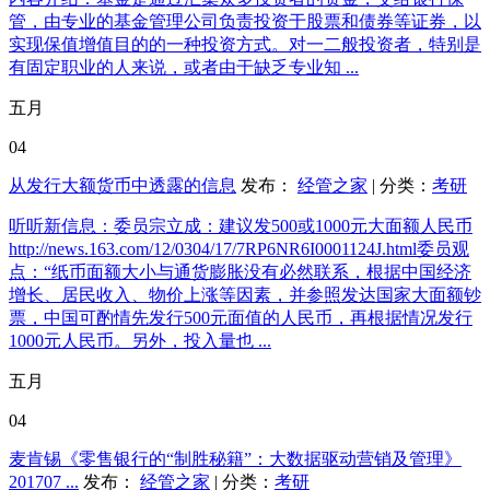
管，由专业的基金管理公司负责投资于股票和债券等证券，以
实现保值增值目的的一种投资方式。对一二般投资者，特别是
有固定职业的人来说，或者由于缺乏专业知 ...
五月
04
从发行大额货币中透露的信息
发布：
经管之家
| 分类：
考研
听听新信息：委员宗立成：建议发500或1000元大面额人民币
http://news.163.com/12/0304/17/7RP6NR6I0001124J.html委员观
点：“纸币面额大小与通货膨胀没有必然联系，根据中国经济
增长、居民收入、物价上涨等因素，并参照发达国家大面额钞
票，中国可酌情先发行500元面值的人民币，再根据情况发行
1000元人民币。另外，投入量也 ...
五月
04
麦肯锡《零售银行的“制胜秘籍”：大数据驱动营销及管理》
201707 ...
发布：
经管之家
| 分类：
考研