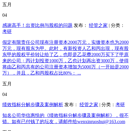
五月
04
感谢高手！出资比例与股权的问题
发布：
经管之家
| 分类：
考研
假定有限责任公司现有注册资本2000万元，实缴资本也为2000
万元，现有股东为甲。此时，有新投资人乙和丙出现，现有股
东甲的股权平价转让给了乙，也即是乙花费2000万买下了甲原
来的公司；丙计划投资1000万，乙也计划再出资3000万，使得
将由乙和丙共有的公司注册资本增加为5000万（一开始是2000
万），并且，乙和丙股权占比80%： ...
五月
04
绩效指标分解步骤及案例解析
发布：
经管之家
| 分类：
考研
知名公司华信惠悦的《绩效指标分解步骤及案例解析》，很不
错。如有已付钱了的坛友，请邮件给wenxinruoshui@163.com