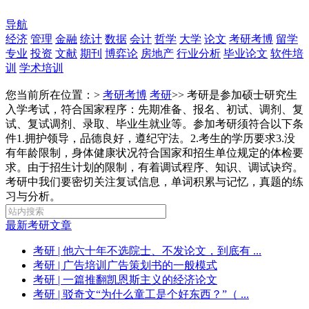
导航
经济
管理
金融
统计
数据
会计
哲学
大学
论文
考研考博
留学
专业
投资
文献
期刊
博弈论
房地产
行业分析
毕业论文
软件培
训
学术培训
您当前所在位置：>
考研考博
考研
>>
考研是参加硕士研究生
入学考试，符合国家程序：先期准备、报名、初试、调剂、复
试、复试调剂、录取、毕业生就业等。参加考研须符合以下条
件1.拥护领导，品德良好，遵纪守法。2.考生的学历要求3.没
有年龄限制，身体健康状况符合国家和招生单位规定的体检要
求。由于招生计划的限制，有着调试程序、知识、调试诀窍。
考研中我们要密切关注复试信息，单词积累与记忆，真题的练
习与分析。
最新考研文章
考研
| 他六十年不选院士、不发论文，到底有 ...
考研
| 广告培训广告策划书的一般模式
考研
| 一篇推翻凯恩斯主义的经济论文
考研
| 驳奇文“为什么童工是个好东西？”（ ...