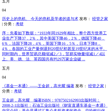
五月
04
历史上的危机、 今天的危机及学者的道与术
发布：
经管之家
| 分类：
考研
序：先看如下数据：“1933年同1929年相比，整个西方世界工
业生产下降37．2％，其中美国下降46．2％，德国下降40．
6％，法国下降28．4％，英国下降16．5％，日本下降8．
4％，各国的工业产量倒退到20世纪初甚至19世纪末的水平。
同时期内，世界贸易总额缩减2／3，贸易实物量缩减1／4以
上。美、德、法、英四国共有约29万家企业破 ...
五月
04
《基金一本通》——王金超，高光耀 编著
发布：
经管之家
|
分类：
考研
王金超，高光耀 编著ISBN：9787502162993出版时间：
2008-2-1出版社：石油工业出版社《财富直通车基金一本通》
内容介绍：基金是通过汇集众多投资者的资金，交给银行保