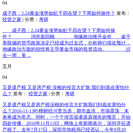
04
成子西：2.24黄金涨势如虹千四在望？下周如何操作？
发布：
经管之家
| 分类：
考研
成子西：2.24黄金涨势如虹千四在望？下周如何操
作？ 消息面回顾 地缘政治推升金价 鉴于
美联储的货币政策决定已经成为过去式，分析师们现在预计，
地缘政治方面的担忧将主导黄金市场的投资流动。 过
去一周，美 ...
五月
04
又是遗产税 又是房产税 没根的传言大扩散 我们到底在害怕什
么？
发布：
经管之家
| 分类：
考研
又是遗产税又是房产税没根的传言大扩散我们到底在害怕什
么？2016-11-13叶檀财经川普当选，期市血洗，市场震荡，未
来将成为常态。同时，一个个传言或者遥遥领先的预言，开始
四处传播。2016年11月13日，网络上有新闻表示，深圳开征遗
产税了。去年7月17日，深圳市地税局已经否认，今年9月20