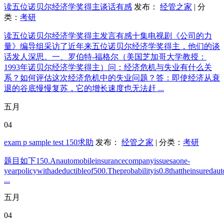
读五位诺贝尔经济学奖得主谈话有感
发布：
经管之家
| 分
类：
考研
读五位诺贝尔经济学奖得主发言有感十集电视剧《公司的力
量》编导组采访了近年来五位诺贝尔经济学奖得主，他们的谈
话发人深思。一、罗伯特-福格尔（美国芝加哥大学教授：
1993年诺贝尔经济学奖得主）问：经济危机与失业有什么关
系？如何评估这次经济危机中的失业问题？答：即使经济从衰
退的谷底慢慢复苏，它的增长速度也无法赶 ...
五月
04
exam p sample test 150求助
发布：
经管之家
| 分类：
考研
题目如下150.Anautomobileinsurancecompanyissuesaone-
yearpolicywithadeductibleof500.Theprobabilityis0.8thattheinsuredau
...
五月
04