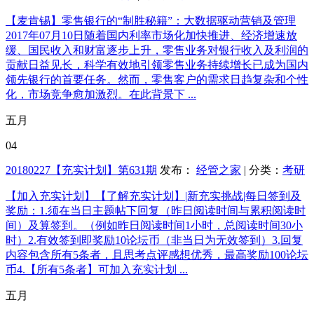
【麦肯锡】零售银行的“制胜秘籍”：大数据驱动营销及管理
2017年07月10日随着国内利率市场化加快推进、经济增速放
缓、国民收入和财富逐步上升，零售业务对银行收入及利润的
贡献日益见长，科学有效地引领零售业务持续增长已成为国内
领先银行的首要任务。然而，零售客户的需求日趋复杂和个性
化，市场竞争愈加激烈。在此背景下 ...
五月
04
20180227【充实计划】第631期
发布：
经管之家
| 分类：
考研
【加入充实计划】【了解充实计划】|新充实挑战|每日签到及
奖励：1.须在当日主题帖下回复（昨日阅读时间与累积阅读时
间）及算签到。（例如昨日阅读时间1小时，总阅读时间30小
时）2.有效签到即奖励10论坛币（非当日为无效签到）3.回复
内容包含所有5条者，且思考点评感想优秀，最高奖励100论坛
币4.【所有5条者】可加入充实计划 ...
五月