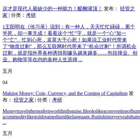
这才是现代人最缺少的一种能力！醍醐灌顶！
发布：
经管之
家
| 分类：
考研
1王阳明在《传习录》说到：有一种人，天天忙忙碌碌，累个
半死，却一事无成！看看这个“忙”字，就是一个“心”加一
个“亡”。忙则心死，哀莫大于心死！如果说工业时代带来
了“物质过剩”，那么互联网时代带来了“机会过剩”！所谓机会
过剩，就是指外界各种诱饵和噱头越来越多……包括择业、创
业、购物等等在内的各种人生选择 ...
五月
04
Making Money: Coin, Currency, and the Coming of Capitalism
发
布：
经管之家
| 分类：
考研
Moneytravelsthemodernworldindisguise.Itlookslikeaconventionofhu
acommoditylikegoldoramediumlikelanguage.Butitshistoryrevealsthatm
...
五月