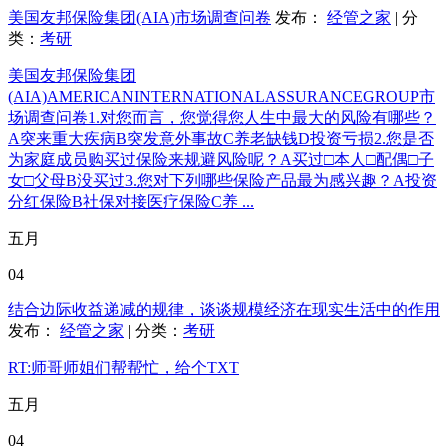
美国友邦保险集团(AIA)市场调查问卷
发布：
经管之家
| 分
类：
考研
美国友邦保险集团
(AIA)AMERICANINTERNATIONALASSURANCEGROUP市
场调查问卷1.对您而言，您觉得您人生中最大的风险有哪些？
A突来重大疾病B突发意外事故C养老缺钱D投资亏损2.您是否
为家庭成员购买过保险来规避风险呢？A买过□本人□配偶□子
女□父母B没买过3.您对下列哪些保险产品最为感兴趣？A投资
分红保险B社保对接医疗保险C养 ...
五月
04
结合边际收益递减的规律，谈谈规模经济在现实生活中的作用
发布：
经管之家
| 分类：
考研
RT:师哥师姐们帮帮忙，给个TXT
五月
04