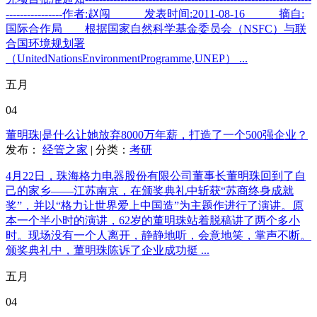
----------------作者:赵闯 发表时间:2011-08-16 摘自:
国际合作局 根据国家自然科学基金委员会（NSFC）与联
合国环境规划署
（UnitedNationsEnvironmentProgramme,UNEP） ...
五月
04
董明珠|是什么让她放弃8000万年薪，打造了一个500强企业？
发布：
经管之家
| 分类：
考研
4月22日，珠海格力电器股份有限公司董事长董明珠回到了自
己的家乡——江苏南京，在颁奖典礼中斩获“苏商终身成就
奖”，并以“格力让世界爱上中国造”为主题作进行了演讲。原
本一个半小时的演讲，62岁的董明珠站着脱稿讲了两个多小
时。现场没有一个人离开，静静地听，会意地笑，掌声不断。
颁奖典礼中，董明珠陈诉了企业成功挺 ...
五月
04