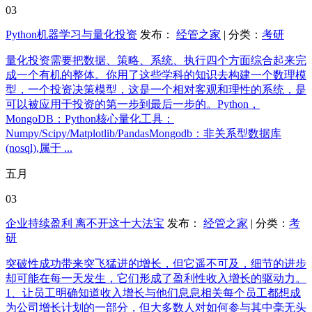
03
Python机器学习与量化投资
发布：
经管之家
| 分类：
考研
量化投资需要把数据、策略、系统、执行四个方面综合起来完
成一个有机的整体。你用了这些学科的知识去构建一个数理模
型，一个投资决策模型，这是一个相对客观和理性的系统，是
可以被应用于投资的第一步到最后一步的。Python，
MongoDB：Python核心量化工具：
Numpy/Scipy/Matplotlib/PandasMongodb：非关系型数据库
(nosql),属于 ...
五月
03
企业持续盈利 离不开这十大法宝
发布：
经管之家
| 分类：
考
研
突破性成功带来突飞猛进的增长，但它遥不可及，细节的进步
却可能在每一天发生，它们形成了盈利性收入增长的驱动力。
1、让员工明确知道收入增长与他们息息相关每个员工都想成
为公司增长计划的一部分，但大多数人对如何参与其中毫无头