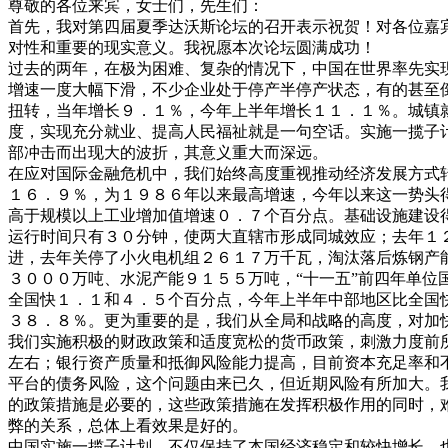
尊敬的各位来宾，女士们，先生们：
首先，我对第四届夏季达沃斯论坛的召开表示祝贺！对各位嘉
对性和重要的现实意义。我祝愿本次论坛圆满成功！
过去的两年，在极为困难、复杂的情况下，中国在世界率先实
增速一度大幅下滑，不少企业处于停产半停产状态，有的甚至
扭转，当年增长９．１％，今年上半年增长１１．１％。城镇
度，实现充分就业、提高人民福祉就是一句空话。实施一揽子
部冲击而出现大的波折，其意义重大而深远。
在应对国际金融危机中，我们始终高度重视推动经济发展方式
１６．９％，为１９８６年以来最高增速，今年以来这一势头
高于规模以上工业增加值增速０．７个百分点。基础设施建设
运行时间只有３０分钟，使两大直辖市形成同城效应；去年１
进，去年关停了小火电机组２６１７万千瓦，淘汰落后炼钢产
３０００万吨、水泥产能９１５５万吨，“十一五”前四年单
全国快１．１和４．５个百分点，今年上半年中部地区比全国
３８．８％。更为重要的是，我们从全局和战略的高度，对加
我们实施积极的财政政策和适度宽松的货币政策，刺激力度前
左右；银行资产质量和抵御风险能力提高，目前资本充足率和
平台的债务风险，这个问题由来已久，但近期风险有所加大。
的政策措施是必要的，这些政策措施在发挥积极作用的同时，
弊的关系，总体上看效果是好的。
中国实施一揽子计划，不仅保持了本国经济稳定和较快增长，