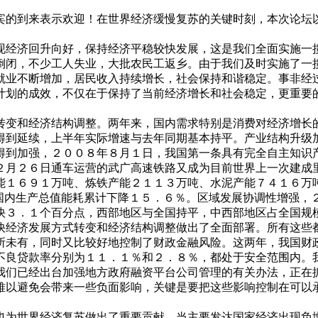
宾的到来表示欢迎！在世界经济缓慢复苏的关键时刻，本次论坛以
现经济回升向好，保持经济平稳较快发展，这是我们全面实施一
倒闭，不少工人失业，大批农民工返乡。由于我们及时实施了一
就业不断增加，居民收入持续增长，社会保持和谐稳定。事非经
计划的成效，不仅在于保持了当前经济增长和社会稳定，更重要
转变和经济结构调整。两年来，国内需求特别是消费对经济增长
得到延续，上半年实际增速与去年同期基本持平。产业结构升级
得到加强，２００８年８月１日，我国第一条具有完全自主知识产
２月２６日通车运营的武广高速铁路又成为目前世界上一次建成
能１６９１万吨、炼铁产能２１１３万吨、水泥产能７４１６万
位国内生产总值能耗累计下降１５．６％。区域发展协调性增强，
快３．１个百分点，西部地区与全国持平，中西部地区占全国规
快经济发展方式转变和经济结构调整做出了全面部署。所有这些
所未有，同时又比较好地控制了财政金融风险。这两年，我国财
不良贷款率分别为１１．１％和２．８％，都处于安全范围内。
我们已经出台加强地方政府融资平台公司管理的有关办法，正在
难以避免会带来一些负面影响，关键是要把这些影响控制在可以
也为世界经济复苏做出了重要贡献。当主要发达国家经济出现负