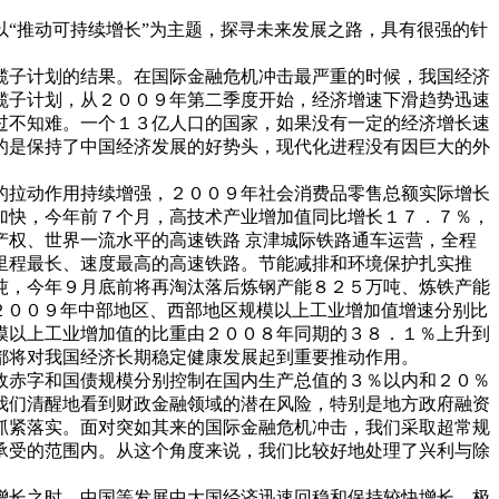
“推动可持续增长”为主题，探寻未来发展之路，具有很强的针
揽子计划的结果。在国际金融危机冲击最严重的时候，我国经济
揽子计划，从２００９年第二季度开始，经济增速下滑趋势迅速
过不知难。一个１３亿人口的国家，如果没有一定的经济增长速
的是保持了中国经济发展的好势头，现代化进程没有因巨大的外
的拉动作用持续增强，２００９年社会消费品零售总额实际增长
加快，今年前７个月，高技术产业增加值同比增长１７．７％，
权、世界一流水平的高速铁路 京津城际铁路通车运营，全程
里程最长、速度最高的高速铁路。节能减排和环境保护扎实推
吨，今年９月底前将再淘汰落后炼钢产能８２５万吨、炼铁产能
２００９年中部地区、西部地区规模以上工业增加值增速分别比
模以上工业增加值的比重由２００８年同期的３８．１％上升到
都将对我国经济长期稳定健康发展起到重要推动作用。
政赤字和国债规模分别控制在国内生产总值的３％以内和２０％
我们清醒地看到财政金融领域的潜在风险，特别是地方政府融资
抓紧落实。面对突如其来的国际金融危机冲击，我们采取超常规
承受的范围内。从这个角度来说，我们比较好地处理了兴利与除
增长之时，中国等发展中大国经济迅速回稳和保持较快增长，极