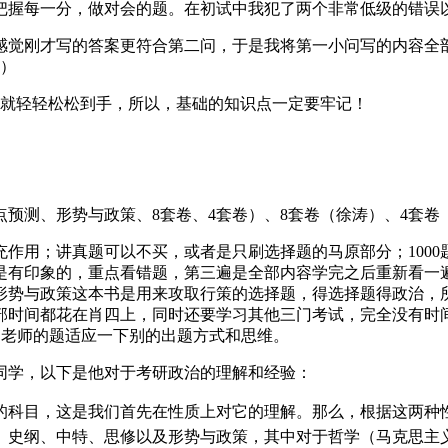
把握每一分，做对会的题。在初试中我犯了两个非常低级的错误以
感觉刚才写的答案更符合第二问，于是我将第一小问写的内容全
题）
分就轻轻松松到手，所以，基础的知识点一定要牢记！
点预测、形势与政策、8套卷、4套卷）、8套卷（徐涛）、4套卷
作用；讲真题可以不买，或者是只刷选择题的马原部分；100
是有印象的，重点看错题，第三遍是全部内容学完之后重新看一
形势与政策这本书是用来攻取行策的选择题，得选择题得政治，
部时间都花在肖四上，同时还要学习其他三门考试，完全没有时
的老师的题适应一下别的出题方式和思维。
同学，以下是他对于考研政治的理解和经验：
的科目，这是我们首先在性质上对它的理解。那么，根据这两种性
、史纲、中特、思修以及形势与政策，其中对于哲学（马克思主