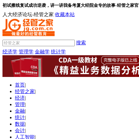
初试擦线复试成功逆袭，讲一讲我备考厦大经院金专的故事-经管之家官
人大经济论坛-经管之家
收藏本站
搜索
经济学
管理学
金融学
统计学
首页
|
经管之家
|
经济
|
管理
|
金融
|
统计
|
数据
|
会计
|
人工智能
|