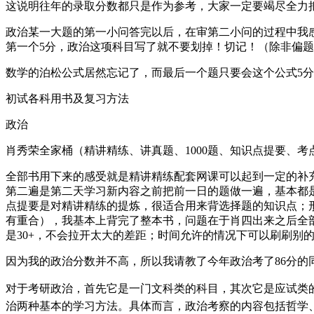
这说明往年的录取分数都只是作为参考，大家一定要竭尽全力
政治某一大题的第一小问答完以后，在审第二小问的过程中我
第一个5分，政治这项科目写了就不要划掉！切记！（除非偏
数学的泊松公式居然忘记了，而最后一个题只要会这个公式5
初试各科用书及复习方法
政治
肖秀荣全家桶（精讲精练、讲真题、1000题、知识点提要、考
全部书用下来的感受就是精讲精练配套网课可以起到一定的补充
第二遍是第二天学习新内容之前把前一日的题做一遍，基本都
点提要是对精讲精练的提炼，很适合用来背选择题的知识点；
有重合），我基本上背完了整本书，问题在于肖四出来之后全
是30+，不会拉开太大的差距；时间允许的情况下可以刷刷别
因为我的政治分数并不高，所以我请教了今年政治考了86分的
对于考研政治，首先它是一门文科类的科目，其次它是应试类
治两种基本的学习方法。具体而言，政治考察的内容包括哲学