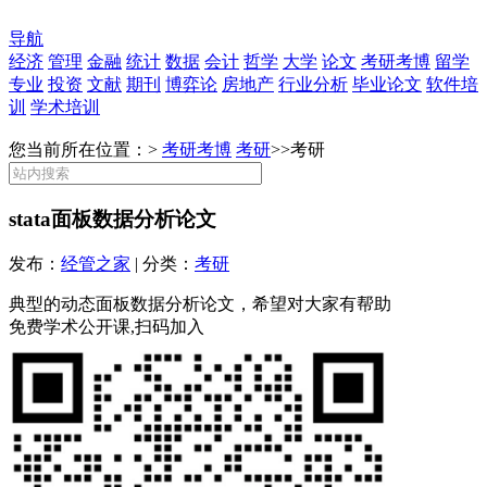
导航
经济
管理
金融
统计
数据
会计
哲学
大学
论文
考研考博
留学
专业
投资
文献
期刊
博弈论
房地产
行业分析
毕业论文
软件培
训
学术培训
您当前所在位置：>
考研考博
考研
>>
考研
stata面板数据分析论文
发布：
经管之家
| 分类：
考研
典型的动态面板数据分析论文，希望对大家有帮助
免费学术公开课,扫码加入