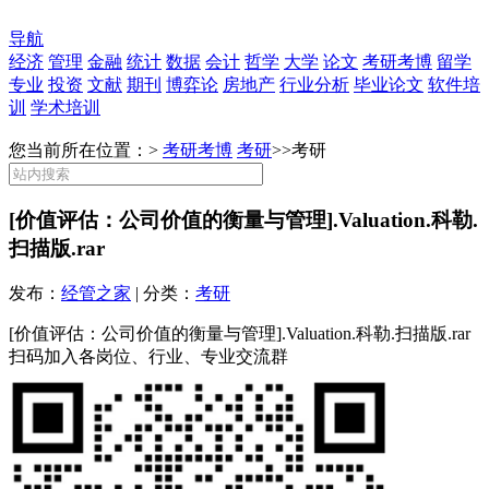
导航
经济
管理
金融
统计
数据
会计
哲学
大学
论文
考研考博
留学
专业
投资
文献
期刊
博弈论
房地产
行业分析
毕业论文
软件培
训
学术培训
您当前所在位置：>
考研考博
考研
>>
考研
[价值评估：公司价值的衡量与管理].Valuation.科勒.
扫描版.rar
发布：
经管之家
| 分类：
考研
[价值评估：公司价值的衡量与管理].Valuation.科勒.扫描版.rar
扫码加入各岗位、行业、专业交流群