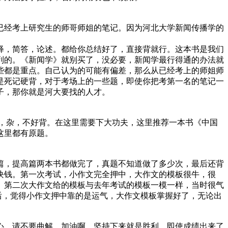
已经考上研究生的师哥师姐的笔记。因为河北大学新闻传播学的
释，简答，论述。都给你总结好了，直接背就行。这本书是我们
列的。《新闻学》就别买了，没必要，新闻学最行得通的办法就
些都是重点。自己认为的可能有偏差，那么从已经考上的师姐师
是死记硬背，对于考场上的一些题，即使你把考第一名的笔记一
子，那你就是河大要找的人才。
，杂，不好背。在这里需要下大功夫，这里推荐一本书《中国
这里都有原题。
篇，提高篇两本书都做完了，真题不知道做了多少次，最后还背
块钱。第一次考试，小作文完全押中，大作文的模板很牛，很
。第二次大作文给的模板与去年考试的模板一模一样，当时很气
后，觉得小作文押中靠的是运气，大作文模板掌握好了，无论出
心，请不要曲解。加油啊，坚持下来就是胜利，即使成绩出来了