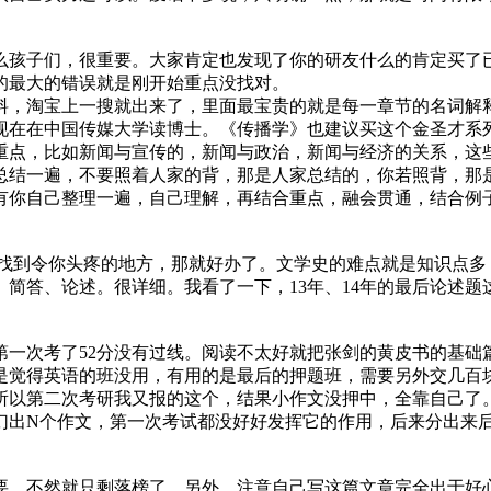
么孩子们，很重要。大家肯定也发现了你的研友什么的肯定买了
的最大的错误就是刚开始重点没找对。
料，淘宝上一搜就出来了，里面最宝贵的就是每一章节的名词解
现在在中国传媒大学读博士。《传播学》也建议买这个金圣才系
重点，比如新闻与宣传的，新闻与政治，新闻与经济的关系，这
总结一遍，不要照着人家的背，那是人家总结的，你若照背，那
有你自己整理一遍，自己理解，再结合重点，融会贯通，结合例
要找到令你头疼的地方，那就好办了。文学史的难点就是知识点多
简答、论述。很详细。我看了一下，13年、14年的最后论述题
第一次考了52分没有过线。阅读不太好就把张剑的黄皮书的基础
但是觉得英语的班没用，有用的是最后的押题班，需要另外交几百
所以第二次考研我又报的这个，结果小作文没押中，全靠自己了
幻出N个作文，第一次考试都没好好发挥它的作用，后来分出来
要，不然就只剩落榜了。另外，注意自己写这篇文章完全出于好