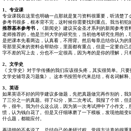
1、专业课
专业课我在这里也明确一点那就是复习资料很重要，听清楚了
参考书很多，根本背不完，这时候你需要找到重点。我当初犯
推荐基本参考书，
《新闻史》建议买金圣才系列的新闻参考资
老师推荐的，他是兰州大学的研究生，当初他考研究生用的，
是把课本先看两边，认真看，不用背。然后每章总结你认为的
哥那里买来的资料会帮助你，里面都有重点，但是一定要自己
字不差的写上去，分也不一定很高，因为考的是你的理解，只
2、文学史
《 文学史》对于学传播的我们应该很头疼，其实很简单。只
文学史辅导及习题集》。这本书按照年代来总结，有名词解释、
3、英语
如果英语不好的同学建议多做题，先把真题做完再作别的，我
了三分之一的真题。得了62分，第二次考试。我报了个班，
牛，很牛。我为什么这么说，因为第一次考试押中了小作文，
愤，认为钱白花了。但是又仔细琢磨了一下模板，发现他能变
什么题，都能应付。
再详细的不多说了，总结自己的考研过程。觉得方法真的很重