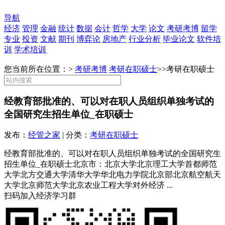
导航
经济
管理
金融
统计
数据
会计
哲学
大学
论文
考研考博
留学
专业
投资
文献
期刊
博弈论
房地产
行业分析
毕业论文
软件培
训
学术培训
您当前所在位置：>
考研考博
考研在职硕士
>>
考研在职硕士
经教育部批准的、可以对在职人员组织单独考试的
全国研究生招生单位_在职硕士
发布：
经管之家
| 分类：
考研在职硕士
经教育部批准的、可以对在职人员组织单独考试的全国研究生
招生单位_在职硕士北京市：北京大学北京理工大学首都师范
大学北方交通大学清华大学华北电力学院北京部北京航空航天
大学北京师范大学北京农业工程大学对外经济 ...
扫码加入经济学习群