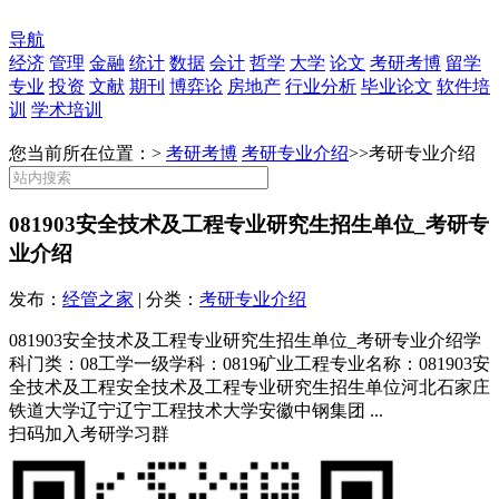
导航
经济
管理
金融
统计
数据
会计
哲学
大学
论文
考研考博
留学
专业
投资
文献
期刊
博弈论
房地产
行业分析
毕业论文
软件培
训
学术培训
您当前所在位置：>
考研考博
考研专业介绍
>>
考研专业介绍
081903安全技术及工程专业研究生招生单位_考研专
业介绍
发布：
经管之家
| 分类：
考研专业介绍
081903安全技术及工程专业研究生招生单位_考研专业介绍学
科门类：08工学一级学科：0819矿业工程专业名称：081903安
全技术及工程安全技术及工程专业研究生招生单位河北石家庄
铁道大学辽宁辽宁工程技术大学安徽中钢集团 ...
扫码加入考研学习群