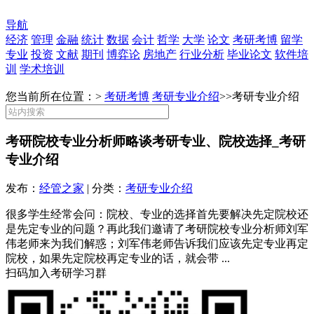
导航
经济
管理
金融
统计
数据
会计
哲学
大学
论文
考研考博
留学
专业
投资
文献
期刊
博弈论
房地产
行业分析
毕业论文
软件培
训
学术培训
您当前所在位置：>
考研考博
考研专业介绍
>>
考研专业介绍
考研院校专业分析师略谈考研专业、院校选择_考研
专业介绍
发布：
经管之家
| 分类：
考研专业介绍
很多学生经常会问：院校、专业的选择首先要解决先定院校还
是先定专业的问题？再此我们邀请了考研院校专业分析师刘军
伟老师来为我们解惑；刘军伟老师告诉我们应该先定专业再定
院校，如果先定院校再定专业的话，就会带 ...
扫码加入考研学习群