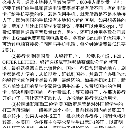
么接入号，通常本地接入号较为便宜，800接入相对贵一些；
还要了解打给手机和普通电话费率是不是有所不同，有的电话
卡打给手机要贵的多。若是你用手机，就无所谓是不是本地接
入了，因为美国的手机没有本地和长途的区别。如果想省钱的
话，新东方前途出国留学专家建议，平时可以使用Skype，资
费低廉而且通话声音质量优秀。另外，还可以使用谷歌公司最
近推出Gmail免费互联网电话服务。谷歌的Gmail电子信箱用户
可透过电脑直接拨打固网与手机电话，每分钟通话费最低只要
2美分。
(2)银行卡 到美国后，去银行开户，一般要求护照，I-20，
OFFER LETTER。银行选择属于联邦储蓄保险公司的就可
以，最好选择离自己比较近的。国外一些日常消费的地方，刷
卡都是很方便的，从长期看，汇钱到国外，然后开户办张当地
的银行卡或信用卡是最方便、最经济的。如果是初次出国，新
东方前途出国的留学专家建议两手准备，先带张国内的信用
卡，解决刚到美国的一些付费需求；等安顿好了，在那边银行
开好户了，再让家里汇款过去，办当地的银行卡或信用卡。
(3)校园兼职和勤工俭学 美国政府尽管是对外国留学生的
打工有所限制，一般每周20个小时。目前找校园内的兼职工作
机会较少，如果去校外找工作，机会就会多得多，报酬也相对
较高。在美国，许多雇主会要求留学生出示F-1签证，以证明