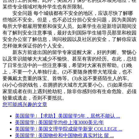
合法打工的资格。此外，美国为了保护它的技术领先地位，在
某些专业领域对海外学生也有所限制。
安全问题 每个城镇都有不安全的地区，应该尽快了解哪
些地区不安全。但是，也不必过分担心安全问题，因为美国的
每所大学都雇用警察和保安人员。如果学生在迎新培训期间没
有了解到安全注意事项，最好去到国际学生辅导员那里和校园
安全办公室了解信息，询问校园以及社区的安全，了解你应该
怎样做来保证你的个人安全。
新东方前途出国的留学专家提醒大家，好的判断、警惕心
以及常识能够大大减少不愉快、甚至有害的经历。在此，总结
了日常生活中的一些注意事项，希望对大家有所帮助。(1)晚
上，不要一个人单独行走。(2)不要随身携带大笔现金，也不
要佩戴太贵重的珠宝、首饰等。(3)永远不要搭陌生人的车。
(4)小心你的钱包，在拥挤的大城市尤其要小心。(5)如果你在
家里或者在街上遇到抢劫犯，除非你感到你有生命危险、必须
较量或逃走，否则不要抵抗。
您可能感兴趣的文章
美国留学
| 【求助】美国留学5年，居然不能认 ...
美国留学
| 美国留学均价上涨3000美元/年
美国留学
| 美国文理学院成留学新宠 COLLEGE ...
美国留学
| 美国物价和中国物价真实对比 留 ...