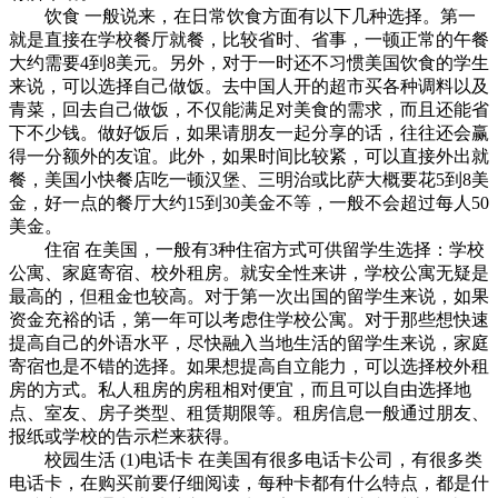
饮食 一般说来，在日常饮食方面有以下几种选择。第一
就是直接在学校餐厅就餐，比较省时、省事，一顿正常的午餐
大约需要4到8美元。另外，对于一时还不习惯美国饮食的学生
来说，可以选择自己做饭。去中国人开的超市买各种调料以及
青菜，回去自己做饭，不仅能满足对美食的需求，而且还能省
下不少钱。做好饭后，如果请朋友一起分享的话，往往还会赢
得一分额外的友谊。此外，如果时间比较紧，可以直接外出就
餐，美国小快餐店吃一顿汉堡、三明治或比萨大概要花5到8美
金，好一点的餐厅大约15到30美金不等，一般不会超过每人50
美金。
住宿 在美国，一般有3种住宿方式可供留学生选择：学校
公寓、家庭寄宿、校外租房。就安全性来讲，学校公寓无疑是
最高的，但租金也较高。对于第一次出国的留学生来说，如果
资金充裕的话，第一年可以考虑住学校公寓。对于那些想快速
提高自己的外语水平，尽快融入当地生活的留学生来说，家庭
寄宿也是不错的选择。如果想提高自立能力，可以选择校外租
房的方式。私人租房的房租相对便宜，而且可以自由选择地
点、室友、房子类型、租赁期限等。租房信息一般通过朋友、
报纸或学校的告示栏来获得。
校园生活 (1)电话卡 在美国有很多电话卡公司，有很多类
电话卡，在购买前要仔细阅读，每种卡都有什么特点，都是什