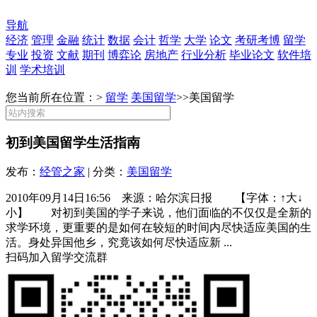
导航
经济
管理
金融
统计
数据
会计
哲学
大学
论文
考研考博
留学
专业
投资
文献
期刊
博弈论
房地产
行业分析
毕业论文
软件培
训
学术培训
您当前所在位置：>
留学
美国留学
>>
美国留学
初到美国留学生活指南
发布：
经管之家
| 分类：
美国留学
2010年09月14日16:56 来源：哈尔滨日报 【字体：↑大↓
小】 对初到美国的学子来说，他们面临的不仅仅是全新的
求学环境，更重要的是如何在较短的时间内尽快适应美国的生
活。身处异国他乡，究竟该如何尽快适应新 ...
扫码加入留学交流群