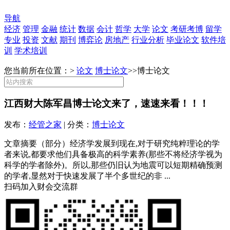
导航
经济
管理
金融
统计
数据
会计
哲学
大学
论文
考研考博
留学
专业
投资
文献
期刊
博弈论
房地产
行业分析
毕业论文
软件培
训
学术培训
您当前所在位置：>
论文
博士论文
>>
博士论文
江西财大陈军昌博士论文来了，速速来看！！！
发布：
经管之家
| 分类：
博士论文
文章摘要（部分）经济学发展到现在,对于研究纯粹理论的学
者来说,都要求他们具备极高的科学素养(那些不将经济学视为
科学的学者除外)。所以,那些仍旧认为地震可以短期精确预测
的学者,显然对于快速发展了半个多世纪的非 ...
扫码加入财会交流群