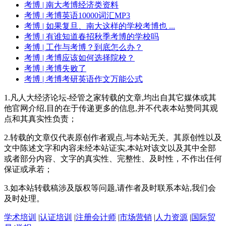
考博
| 南大考博经济类资料
考博
| 考博英语10000词汇MP3
考博
| 如果复旦、南大这样的学校考博也 ...
考博
| 有谁知道春招秋季考博的学校吗
考博
| 工作与考博？到底怎么办？
考博
| 考博应该如何选择院校？
考博
| 考博失败了
考博
| 考博考研英语作文万能公式
1.凡人大经济论坛-经管之家转载的文章,均出自其它媒体或其
他官网介绍,目的在于传递更多的信息,并不代表本站赞同其观
点和其真实性负责；
2.转载的文章仅代表原创作者观点,与本站无关。其原创性以及
文中陈述文字和内容未经本站证实,本站对该文以及其中全部
或者部分内容、文字的真实性、完整性、及时性，不作出任何
保证或承若；
3.如本站转载稿涉及版权等问题,请作者及时联系本站,我们会
及时处理。
学术培训
|
认证培训
|
注册会计师
|
市场营销
|
人力资源
|
国际贸