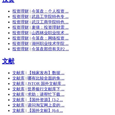
投资理财
|
今算盘：个人投资 ...
投资理财
|
武昌工学院特色专 ...
投资理财
|
武汉工商学院特色 ...
投资理财
|
麦倩：投资理财需 ...
投资理财
|
山西林业职业技术 ...
投资理财
|
今算盘：网络投资 ...
投资理财
|
湖州职业技术学院 ...
投资理财
|
今算盘那些有关P2 ...
文献
文献库
|
【独家发布】数据 ...
文献库
|
哪有比较全面的免 ...
文献库
|
JSTOR 国外文献库 ...
文献库
|
世界银行文献库下 ...
文献库
|
求助：请帮忙下载 ...
文献库
|
【国外资源】[3-2 ...
文献库
|
请问淘宝网上卖的 ...
文献库
|
【国外文献】[6-6 ...