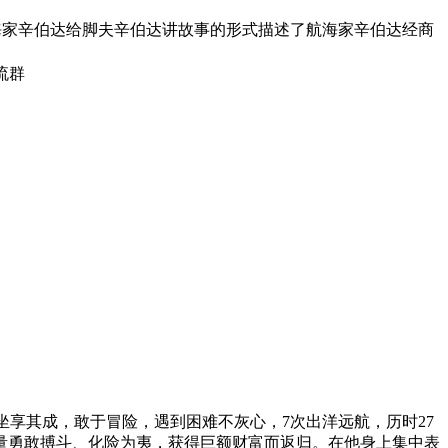
海家辛伯达给脚夫辛伯达讲故事的形式描述了航海家辛伯达经商
流群
坐享其成，敢于冒险，遇到困难不灰心，7次出洋远航，历时27
量勇敢搏斗、化险为夷，获得巨额财富而返归。在他身上集中表