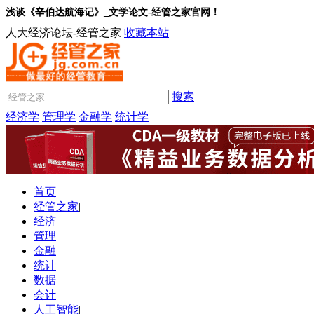
浅谈《辛伯达航海记》_文学论文-经管之家官网！
人大经济论坛-经管之家
收藏本站
搜索
经济学
管理学
金融学
统计学
首页
|
经管之家
|
经济
|
管理
|
金融
|
统计
|
数据
|
会计
|
人工智能
|