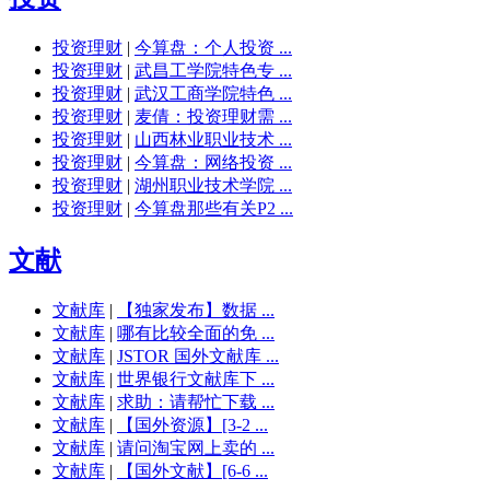
投资理财
|
今算盘：个人投资 ...
投资理财
|
武昌工学院特色专 ...
投资理财
|
武汉工商学院特色 ...
投资理财
|
麦倩：投资理财需 ...
投资理财
|
山西林业职业技术 ...
投资理财
|
今算盘：网络投资 ...
投资理财
|
湖州职业技术学院 ...
投资理财
|
今算盘那些有关P2 ...
文献
文献库
|
【独家发布】数据 ...
文献库
|
哪有比较全面的免 ...
文献库
|
JSTOR 国外文献库 ...
文献库
|
世界银行文献库下 ...
文献库
|
求助：请帮忙下载 ...
文献库
|
【国外资源】[3-2 ...
文献库
|
请问淘宝网上卖的 ...
文献库
|
【国外文献】[6-6 ...