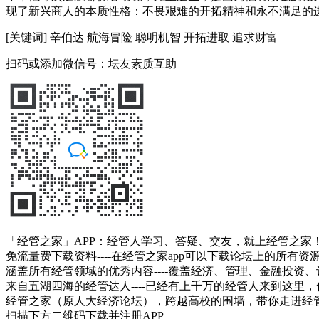
现了新兴商人的本质性格：不畏艰难的开拓精神和永不满足的
[关键词] 辛伯达 航海冒险 聪明机智 开拓进取 追求财富
扫码或添加微信号：坛友素质互助
「经管之家」APP：经管人学习、答疑、交友，就上经管之家
免流量费下载资料----在经管之家app可以下载论坛上的所有
涵盖所有经管领域的优秀内容----覆盖经济、管理、金融投
来自五湖四海的经管达人----已经有上千万的经管人来到这里
经管之家（原人大经济论坛），跨越高校的围墙，带你走进经
扫描下方二维码下载并注册APP