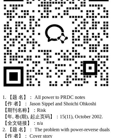
1. 【题 名】： All power to PRDC notes
【作 者】： Jason Sippel and Shoichi Ohkoshi
【期刊名称】：Risk
【年, 卷(期), 起止页码】：15(11), October 2002.
【全文链接】：n/a
2. 【题 名】： The problem with power-reverse duals
【作 者】： Cover story