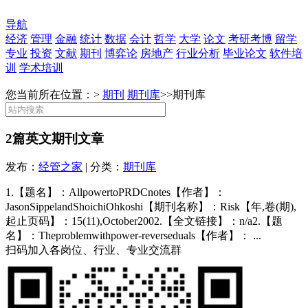
导航
经济
管理
金融
统计
数据
会计
哲学
大学
论文
考研考博
留学
专业
投资
文献
期刊
博弈论
房地产
行业分析
毕业论文
软件培
训
学术培训
您当前所在位置：>
期刊
期刊库
>>
期刊库
2篇英文期刊文章
发布：
经管之家
| 分类：
期刊库
1.【题名】：AllpowertoPRDCnotes【作者】：
JasonSippelandShoichiOhkoshi【期刊名称】：Risk【年,卷(期),
起止页码】：15(11),October2002.【全文链接】：n/a2.【题
名】：Theproblemwithpower-reverseduals【作者】： ...
扫码加入各岗位、行业、专业交流群