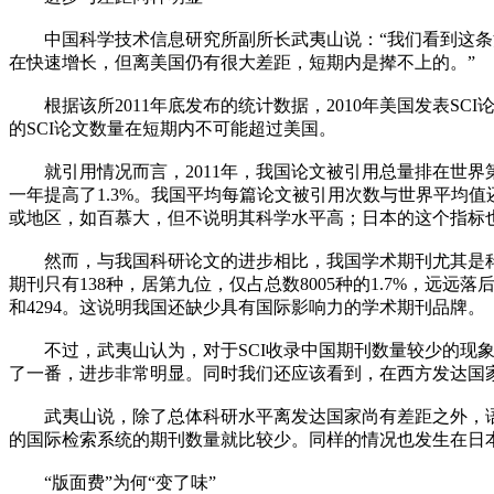
中国科学技术信息研究所副所长武夷山说：“我们看到这条消
在快速增长，但离美国仍有很大差距，短期内是撵不上的。”
根据该所2011年底发布的统计数据，2010年美国发表SCI论
的SCI论文数量在短期内不可能超过美国。
就引用情况而言，2011年，我国论文被引用总量排在世界第七位
一年提高了1.3%。我国平均每篇论文被引用次数与世界平均
或地区，如百慕大，但不说明其科学水平高；日本的这个指标
然而，与我国科研论文的进步相比，我国学术期刊尤其是科学技
期刊只有138种，居第九位，仅占总数8005种的1.7%，远远落
和4294。这说明我国还缺少具有国际影响力的学术期刊品牌。
不过，武夷山认为，对于SCI收录中国期刊数量较少的现象要客观
了一番，进步非常明显。同时我们还应该看到，在西方发达国家
武夷山说，除了总体科研水平离发达国家尚有差距之外，语言
的国际检索系统的期刊数量就比较少。同样的情况也发生在日
“版面费”为何“变了味”