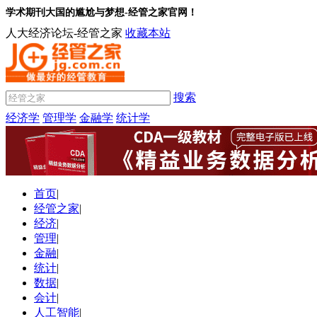
学术期刊大国的尴尬与梦想-经管之家官网！
人大经济论坛-经管之家
收藏本站
搜索
经济学
管理学
金融学
统计学
首页
|
经管之家
|
经济
|
管理
|
金融
|
统计
|
数据
|
会计
|
人工智能
|