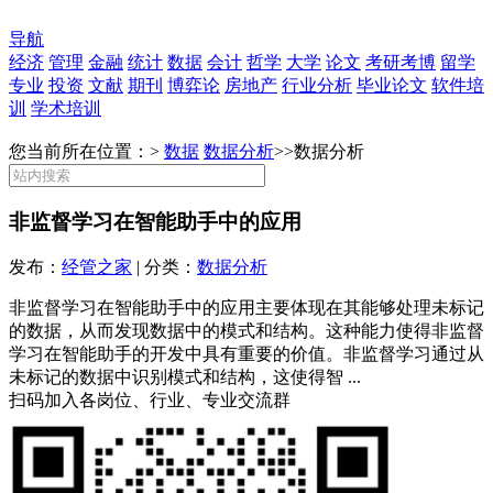
导航
经济
管理
金融
统计
数据
会计
哲学
大学
论文
考研考博
留学
专业
投资
文献
期刊
博弈论
房地产
行业分析
毕业论文
软件培
训
学术培训
您当前所在位置：>
数据
数据分析
>>
数据分析
非监督学习在智能助手中的应用
发布：
经管之家
| 分类：
数据分析
非监督学习在智能助手中的应用主要体现在其能够处理未标记
的数据，从而发现数据中的模式和结构。这种能力使得非监督
学习在智能助手的开发中具有重要的价值。非监督学习通过从
未标记的数据中识别模式和结构，这使得智 ...
扫码加入各岗位、行业、专业交流群