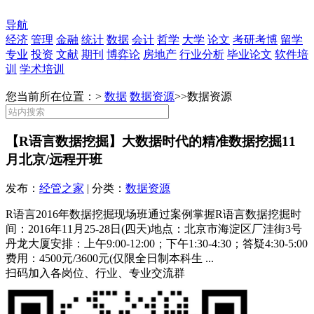
导航
经济
管理
金融
统计
数据
会计
哲学
大学
论文
考研考博
留学
专业
投资
文献
期刊
博弈论
房地产
行业分析
毕业论文
软件培
训
学术培训
您当前所在位置：>
数据
数据资源
>>
数据资源
【R语言数据挖掘】大数据时代的精准数据挖掘11
月北京/远程开班
发布：
经管之家
| 分类：
数据资源
R语言2016年数据挖掘现场班通过案例掌握R语言数据挖掘时
间：2016年11月25-28日(四天)地点：北京市海淀区厂洼街3号
丹龙大厦安排：上午9:00-12:00；下午1:30-4:30；答疑4:30-5:00
费用：4500元/3600元(仅限全日制本科生 ...
扫码加入各岗位、行业、专业交流群