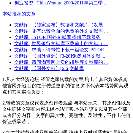
创业投资
| ChinaVenture 2009-2011年第二季 ...
本站推荐的文章
文献库
| 【独家发布】数据和文献库（发展 ...
文献库
| 哪有比较全面的免费的外文文献库 ...
文献库
| JSTOR 国外文献库 提供下载服务
文献库
| 世界银行文献库下载前十的文献（ ...
文献库
| 求助：请帮忙下载一篇论文 JSTOR ...
文献库
| 【国外资源】[3-20]免费国外文献 ...
文献库
| 请问淘宝网上卖的超星等文献库的 ...
文献库
| 【国外文献】[6-6]文献库
1.凡人大经济论坛-经管之家转载的文章,均出自其它媒体或其
他官网介绍,目的在于传递更多的信息,并不代表本站赞同其观
点和其真实性负责；
2.转载的文章仅代表原创作者观点,与本站无关。其原创性以及
文中陈述文字和内容未经本站证实,本站对该文以及其中全部
或者部分内容、文字的真实性、完整性、及时性，不作出任何
保证或承若；
3.如本站转载稿涉及版权等问题,请作者及时联系本站,我们会