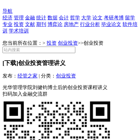
导航
经济
管理
金融
统计
数据
会计
哲学
大学
论文
考研考博
留学
专业
投资
文献
期刊
博弈论
房地产
行业分析
毕业论文
软件培
训
学术培训
您当前所在位置：>
投资
创业投资
>>
创业投资
[下载]创业投资管理讲义
发布：
经管之家
| 分类：
创业投资
光华管理学院刘健钧博士后的创业投资课程讲义
扫码加入金融交流群